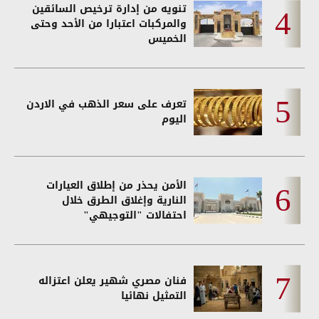
تنويه من إدارة ترخيص السائقين
والمركبات اعتبارا من الأحد وحتى
الخميس
تعرف على سعر الذهب في الاردن
اليوم
الأمن يحذر من إطلاق العيارات
النارية وإغلاق الطرق خلال
احتفالات "التوجيهي"
فنان مصري شهير يعلن اعتزاله
التمثيل نهائيا