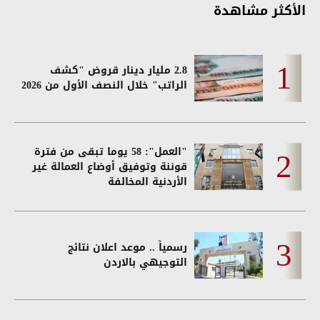
الأكثر مشاهدة
2.8 مليار دينار قروض "كشف
الراتب" خلال النصف الأول من 2026
"العمل": 58 يوما تبقى من فترة
قوننة وتوفيق أوضاع العمالة غير
الأردنية المخالفة
رسمياً .. موعد اعلان نتائج
التوجيهي بالاردن