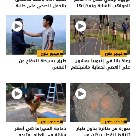
المواهب الشابة وتمكينها
بالحقل الصحي على طلبة
من مواصلة مسيرتها
مواليد 2009
الرياضية
فيديو منوع
فيديو منوع
رعاة بانا في إثيوبيا يمشون
طرق بسيطة للدفاع عن
على العصي لحماية ماشيتهم
النفس
فيديو منوع
فيديو منوع
صورة من طائرة بدون طيار
دجاجة السيراما هي أصغر
تلتقط انفجار بركان من
سلالة في العالم. وتبدو