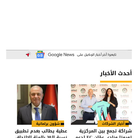
أحدث الأخبار
أخبار الشركات
شؤون برلمانية
شراكة تجمع بين المركزية
عطية يطالب بعدم تطبيق
تويوتا ونادي عمّان FC لدعم
نسبة الـ30 بالمئة للالتحاق