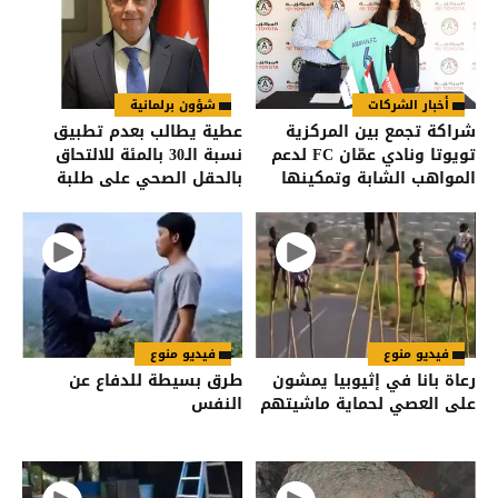
أخبار الشركات
شؤون برلمانية
شراكة تجمع بين المركزية
عطية يطالب بعدم تطبيق
تويوتا ونادي عمّان FC لدعم
نسبة الـ30 بالمئة للالتحاق
المواهب الشابة وتمكينها
بالحقل الصحي على طلبة
من مواصلة مسيرتها
مواليد 2009
الرياضية
فيديو منوع
فيديو منوع
رعاة بانا في إثيوبيا يمشون
طرق بسيطة للدفاع عن
على العصي لحماية ماشيتهم
النفس