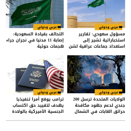
عربي ودولي
عربي ودولي
مسؤول سعودي: تقارير
التحالف بقيادة السعودية:
استخباراتية تشير إلى
إصابة 11 مدنيا في نجران جراء
استعداد جماعات عراقية لشن
هجمات حوثية
هجمات على السعودية
عربي ودولي
عربي ودولي
الولايات المتحدة ترسل 200
ترامب يوقع أمرا تنفيذيا
جندي لدعم جهود مكافحة
يهدف لتقييد حق اكتساب
حرائق الغابات في الشمال
الجنسية الأميركية بالولادة
الغربي