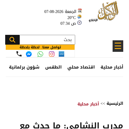
الجمعة 2026-08-07
20°C
07:34 ص
☰
تواصل معنا.. لحظة بلحظة
أخبار محلية
اقتصاد محلي
الطقس
شؤون برلمانية
وظ
الرئيسية
>>
أخبار محلية
مدرب النشامى: ما حدث مع