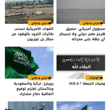
عربي ودولي
عربي ودولي
مسؤول أمريكي: مضيق
القوات الأمريكية تسحب
هرمز معبر دولي ولا تسيطر
طائرات التزود بالوقود من
أي جهة على ممراته
مطار بن غوريون
الوفيات
عربي ودولي
وفيات الجمعة 7-8-2026
رويترز: تركيا والسعودية
وباكستان تعتزم توقيع
اتفاقية دفاع مشترك