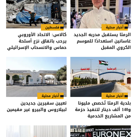
أخبار محلية
فلسطين
الرمثا يستقبل مدربه الجديد
كالاس: الاتحاد الأوروبي
غاسانين استعدادًا للموسم
يرحب باتفاق نزع أسلحة
الكروي المقبل
حماس والانسحاب الإسرائيلي
من غزة
أخبار محلية
أخبار محلية
بلدية الرمثا تُخصص مليونا
تعيين سفيرين جديدين
و140 ألف دينار لتنفيذ حزمة
لبيلاروس والبيرو غير مقيمين
من المشاريع الخدمية
والتنموية