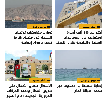
أخبار محلية
عربي ودولي
أكثر من 148 ألف أسرة
عُمان: مفاوضات ترتيبات
استفادت من المساعدات
الملاحة في مضيق هرمز
العينية والنقدية خلال النصف
تسير بأجواء إيجابية
الأول من العام
عربي ودولي
أخبار محلية
إصابة سفينة ب"مقذوف غير
الأشغال تنهي الأعمال على
محدد" قبالة عُمان
طريق المطار وتفتح الحركات
المرورية الجديدة أمام السير