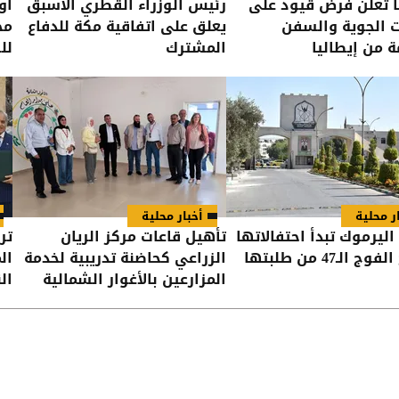
ا تعلن فرض قيود على
رئيس الوزراء القطري الأسبق
أو
ت الجوية والسفن
يعلق على اتفاقية مكة للدفاع
مح
ة من إيطاليا
المشترك
لل
ر محلية
أخبار محلية
اليرموك تبدأ احتفالاتها
تأهيل قاعات مركز الريان
تر
 الـ47 من طلبتها
الزراعي كحاضنة تدريبية لخدمة
ال
المزارعين بالأغوار الشمالية
الن