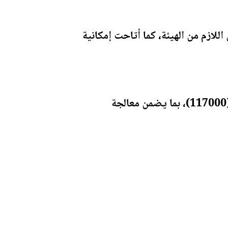
لازم من الهيئة، كما أتاحت إمكانية
وأكدت الهيئة استقبال شكاوى واستفسارات المواطنين والمتعاملين عبر الرقم المجاني (117000)، بما يضمن معالجة