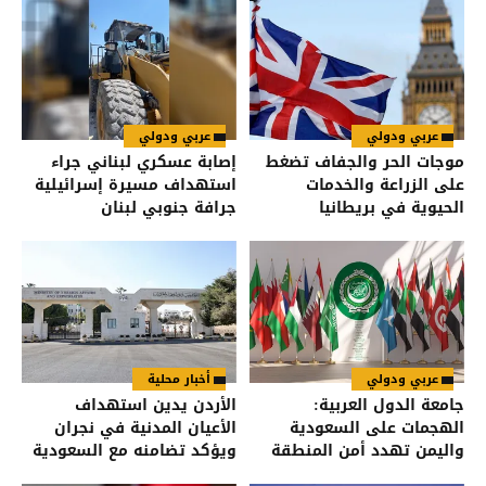
عربي ودولي
عربي ودولي
موجات الحر والجفاف تضغط
إصابة عسكري لبناني جراء
على الزراعة والخدمات
استهداف مسيرة إسرائيلية
الحيوية في بريطانيا
جرافة جنوبي لبنان
عربي ودولي
أخبار محلية
جامعة الدول العربية:
الأردن يدين استهداف
الهجمات على السعودية
الأعيان المدنية في نجران
واليمن تهدد أمن المنطقة
ويؤكد تضامنه مع السعودية