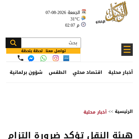
الجمعة 2026-08-07
31°C
02:07 م
☰
تواصل معنا.. لحظة بلحظة
أخبار محلية
اقتصاد محلي
الطقس
شؤون برلمانية
وظ
الرئيسية
>>
أخبار محلية
هيئة النقل تؤكد ضرورة التزام