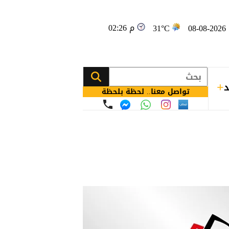
02:26 م
08
31°C
د
تواصل معنا.. لحظة بلحظة