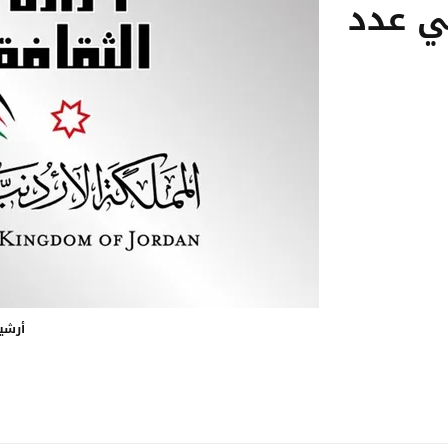
ي عدد
أرشي