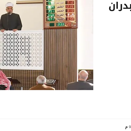
دران
م