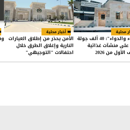
ر محلية
أخبار محلية
"الغذاء والدواء": 40 ألف جولة
الأمن يحذر من إطلاق العيارات
وفي
 على منشآت غذائية
النارية وإغلاق الطرق خلال
الأول من 2026
احتفالات "التوجيهي"