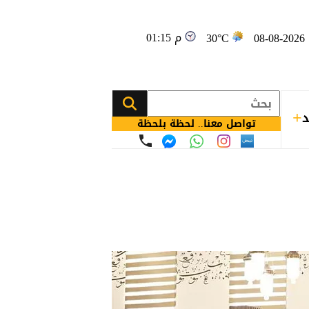
01:15 م
08
30°C
د
تواصل معنا.. لحظة بلحظة