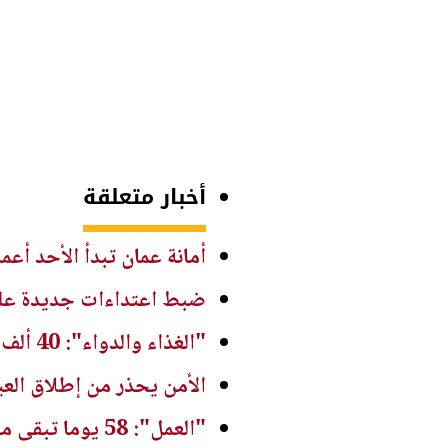
أخبار متعلقة
أمانة عمان تبدأ الأحد أع
ضبط اعتداءات جديدة على 
"الغذاء والدواء": 40 ألف جولة رقابية على منشآت غذائية بالنصف الأول من 2026
الأمن يحذر من إطلاق العي
"العمل": 58 يوما تبقى من فترة قوننة وتوفيق أوضاع العمالة غير الأردنية المخالفة