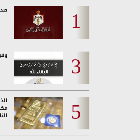
صدو
وفيات
الذ
مكا
الثا