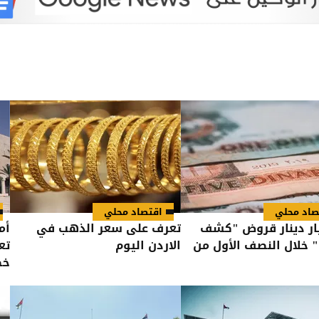
صاد محلي
اقتصاد محلي
مليار دينار قروض "كشف
تعرف على سعر الذهب في
أم
" خلال النصف الأول من
الاردن اليوم
تع
خط