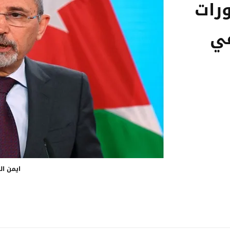
ورات
في
ايمن ا