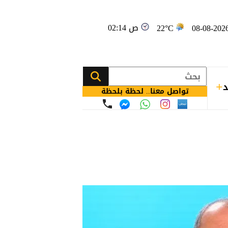
02:14 ص
22°C
د
تواصل معنا.. لحظة بلحظة