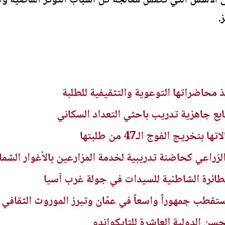
ى الأسس التي تضمن معالجة كل أسباب التوتر الماضية واح
.
 محاضراتها التوعوية والتثقيفية للطلبة
ابع جاهزية تدريب باحثي التعداد السكاني
خريج الفوج الـ47 من طلبتها
لزراعي كحاضنة تدريبية لخدمة المزارعين بالأغوار الشمال
لطائرة الشاطئية للسيدات في جولة غرب آسيا
قطب جمهوراً واسعاً في عمّان وتبرز الموروث الثقافي
سن الدولية العاشرة للتايكواندو