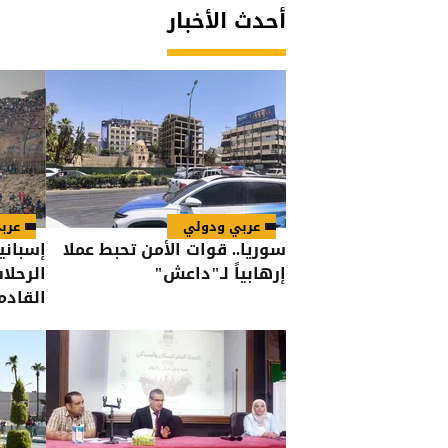
أحدث الأخبار
عربي ودولي
عرب
سوريا.. قوات الأمن تحبط عملا
إسباني
إرهابياً لـ"داعش"
الرحلا
القادم