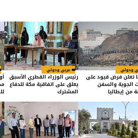
ي ودولي
عربي ودولي
ا تعلن فرض قيود على
رئيس الوزراء القطري الأسبق
أو
ت الجوية والسفن
يعلق على اتفاقية مكة للدفاع
مح
ة من إيطاليا
المشترك
لل