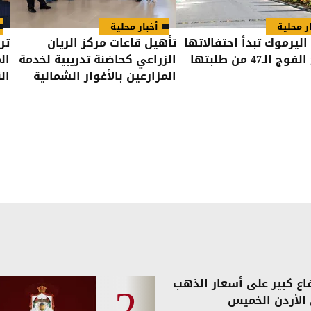
ر محلية
أخبار محلية
اليرموك تبدأ احتفالاتها
تأهيل قاعات مركز الريان
تر
 الـ47 من طلبتها
الزراعي كحاضنة تدريبية لخدمة
ال
المزارعين بالأغوار الشمالية
الن
فاع كبير على أسعار الذهب
الأردن الخميس