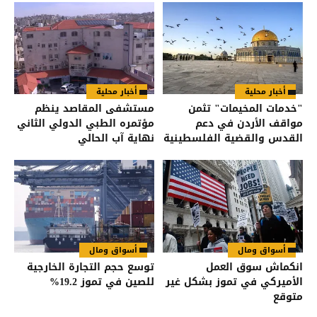
أخبار محلية
أخبار محلية
"خدمات المخيمات" تثمن
مستشفى المقاصد ينظم
مواقف الأردن في دعم
مؤتمره الطبي الدولي الثاني
القدس والقضية الفلسطينية
نهاية آب الحالي
أسواق ومال
أسواق ومال
انكماش سوق العمل
توسع حجم التجارة الخارجية
الأميركي في تموز بشكل غير
للصين في تموز 19.2%
متوقع