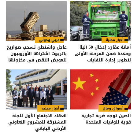
أخبار محلية
عربي ودولي
أمانة عمّان: إدخال 50 آلية
عاجل واشنطن تسحب صواريخ
ومعدة ضمن المرحلة الأولى
باتريوت اشتراها الأوروبيون
لتطوير إدارة النفايات
لتعويض النقص في مخزونها
أسواق ومال
أخبار محلية
الصين توجه ضربة تجارية
انعقاد الاجتماع الأول للجنة
قوية للولايات المتحدة
المشتركة للمشروع التعاوني
الأردني الياباني