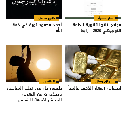
أخبار محلية
نعـي فـاضل
موقع نتائج الثانوية العامة
أحمد محمود توبة في ذمة
التوجيهي 2026 - رابط
الله
أسواق ومال
الطقس
انخفاض أسعار الذهب عالمياً
طقس حار في أغلب المناطق
وتحذيرات من التعرض
المباشر لأشعة الشمس