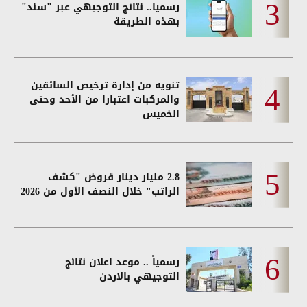
رسميا.. نتائج التوجيهي عبر "سند"
بهذه الطريقة
تنويه من إدارة ترخيص السائقين
والمركبات اعتبارا من الأحد وحتى
الخميس
2.8 مليار دينار قروض "كشف
الراتب" خلال النصف الأول من 2026
رسمياً .. موعد اعلان نتائج
التوجيهي بالاردن