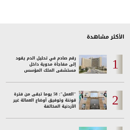
الأكثر مشاهدة
رقم صادم في تحليل الدم يقود
إلى مفاجأة مدوية داخل
مستشفى الملك المؤسس
"العمل": 58 يوما تبقى من فترة
قوننة وتوفيق أوضاع العمالة غير
الأردنية المخالفة