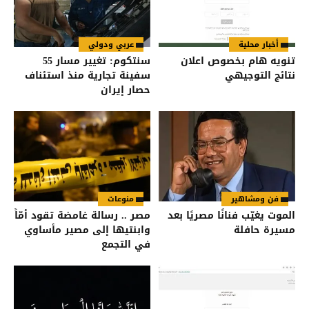
أخبار محلية
عربي ودولي
تنويه هام بخصوص اعلان
سنتكوم: تغيير مسار 55
نتائج التوجيهي
سفينة تجارية منذ استئناف
حصار إيران
فن ومشاهير
منوعات
الموت يغيّب فنانًا مصريًا بعد
مصر .. رسالة غامضة تقود أمّاً
مسيرة حافلة
وابنتيها إلى مصير مأساوي
في التجمع