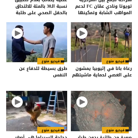
تويوتا ونادي عمّان FC لدعم
نسبة الـ30 بالمئة للالتحاق
المواهب الشابة وتمكينها
بالحقل الصحي على طلبة
من مواصلة مسيرتها
مواليد 2009
الرياضية
فيديو منوع
فيديو منوع
رعاة بانا في إثيوبيا يمشون
طرق بسيطة للدفاع عن
على العصي لحماية ماشيتهم
النفس
فيديو منوع
فيديو منوع
صورة من طائرة بدون طيار
دجاجة السيراما هي أصغر