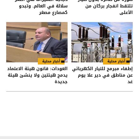
تلتقط انفجار بركان من
سلالة في العالم. وتبدو
الأعلى
كمصارع مصغر
أخبار محلية
أخبار محلية
إطفاء مبرمج للتيار الكهربائي
العودات: قانون هيئة الاعتماد
عن مناطق في دير علا يوم
يدمج هيئتين ولا ينشئ هيئة
غد
جديدة