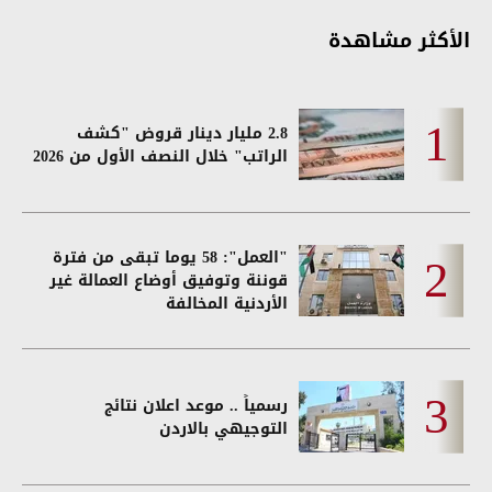
الأكثر مشاهدة
2.8 مليار دينار قروض "كشف
الراتب" خلال النصف الأول من 2026
"العمل": 58 يوما تبقى من فترة
قوننة وتوفيق أوضاع العمالة غير
الأردنية المخالفة
رسمياً .. موعد اعلان نتائج
التوجيهي بالاردن