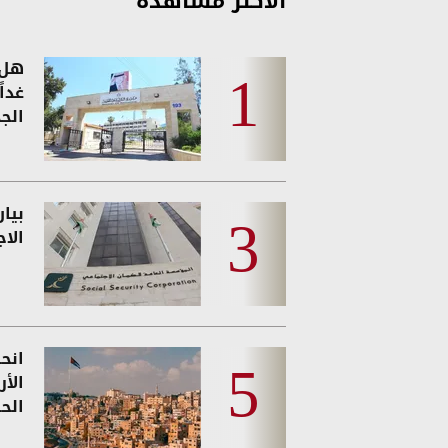
الأكثر مشاهدة
هل 
غدا
الجد
بيا
الا
انحس
الأ
الحر