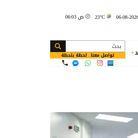
06:03 ص
23°C
د
تواصل معنا.. لحظة بلحظة