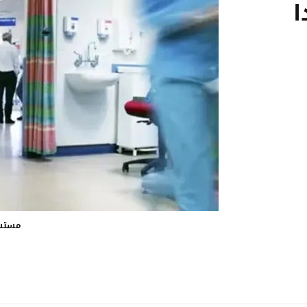
ا
مستش