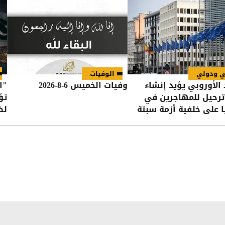
ي ودولي
الوفيات
 الأوروبي يؤيد إنشاء
وفيات الخميس 6-8-2026
"ا
ترحيل للمهاجرين في
تؤ
ا على خلفية أزمة سبتة
لض
في