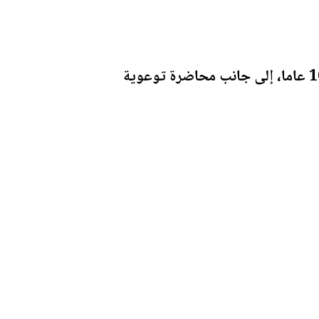
كما يتضمن اليوم الطبي برنامجا تثقيفيا لليافعين واليافعات من الفئة العمرية بين 11 و16 عاما، إلى جانب محاضرة توعوية