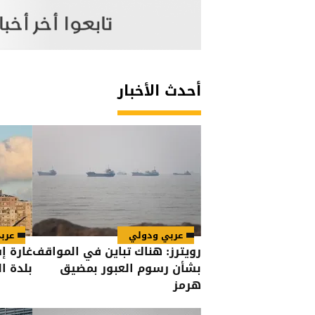
أحدث الأخبار
عربي ودولي
عرب
رويترز: هناك تباين في المواقف
غارة إ
بشأن رسوم العبور بمضيق
بلدة ا
هرمز