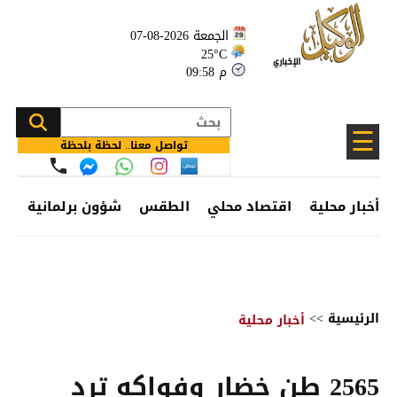
الجمعة 2026-08-07
25°C
09:58 م
☰
تواصل معنا.. لحظة بلحظة
أخبار محلية
اقتصاد محلي
الطقس
شؤون برلمانية
وظ
الرئيسية
>>
أخبار محلية
2565 طن خضار وفواكه ترد