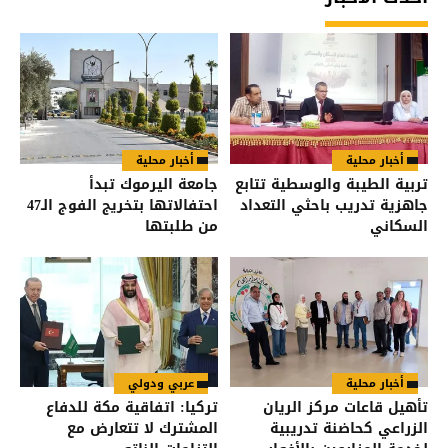
أخبار محلية
أخبار محلية
تربية الطيبة والوسطية تتابع
جامعة اليرموك تبدأ
جاهزية تدريب باحثي التعداد
احتفالاتها بتخريج الفوج الـ47
السكاني
من طلبتها
أخبار محلية
عربي ودولي
تأهيل قاعات مركز الريان
تركيا: اتفاقية مكة للدفاع
الزراعي كحاضنة تدريبية
المشترك لا تتعارض مع