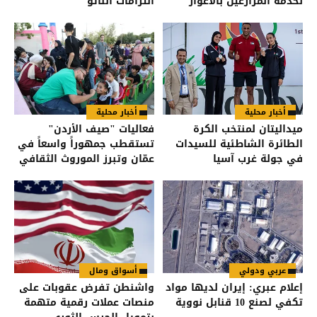
لخدمة المزارعين بالأغوار
التزامات الناتو
الشمالية
أخبار محلية
أخبار محلية
ميداليتان لمنتخب الكرة
فعاليات "صيف الأردن"
الطائرة الشاطئية للسيدات
تستقطب جمهوراً واسعاً في
في جولة غرب آسيا
عمّان وتبرز الموروث الثقافي
عربي ودولي
أسواق ومال
إعلام عبري: إيران لديها مواد
واشنطن تفرض عقوبات على
تكفي لصنع 10 قنابل نووية
منصات عملات رقمية متهمة