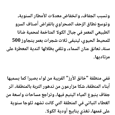
وتسبب الجفاف، وانخفاض معدلات الأمطار السنوية،
وتوسع نطاق الزحف الصحراوي بانقراض أصناف السرو
الطبيعي المعمر في جبال الكولا المتاخمة لمحمية ضانا
للمحيط الحيوي، ليتبقى ثلاث شجرات بعمر يتجاوز 500
سنة، تعانق عنان السماء، وتلقي بظلالها الندية المعطرة على
مرتاديها.
ففي منطقة "خانق الأرز" القريبة من لواء بصيرا كما يسميها
أبناء المنطقة، شكا مزارعون من تدهور التربة بالمنطقة، اثر
جفاف ينبوع المياه اليتيم فيها، وتراجع مساحات واسعة من
الغطاء النباتي في المنطقة التي كانت تشهد ثلوجا سنوية
على قممها، تغذي ينابيع أودية الكولا.