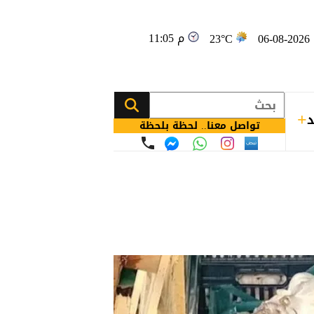
11:05 م
0
23°C
د
تواصل معنا.. لحظة بلحظة