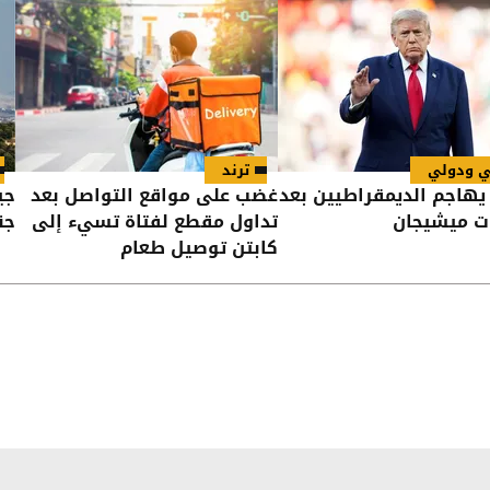
ي ودولي
ترند
يهاجم الديمقراطيين بعد
غضب على مواقع التواصل بعد
جي
ات ميشيجان
تداول مقطع لفتاة تسيء إلى
جندي
كابتن توصيل طعام