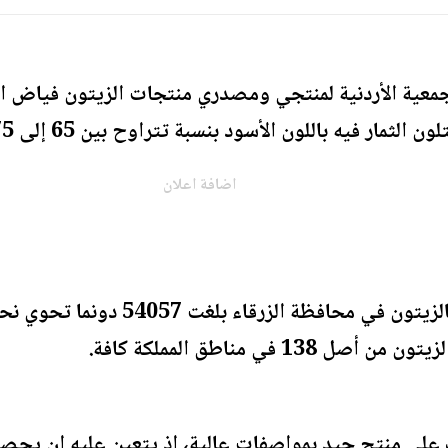
جمعية الأردنية لمنتجي ومصدري منتجات الزيتون فياض الز
ار فيه باللون الأسود بنسبة تتراوح بين 65 إلى 75 بالمئة.
اضافة اعلان
وقال إن المساحات المزروعة بالزيتون 
لى منتج جيد بمواصفات عالية، إذ يتعين عليه ان يحص