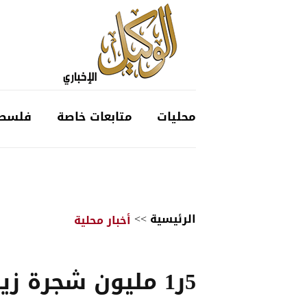
محليات
متابعات خاصة
فلسط
الرئيسية
>>
أخبار محلية
5ر1 مليون شجرة زي