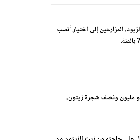
يود، المزارعين إلى اختيار أنسب
في محافظة الزرقاء بلغت 54057 دونما تحوي نحو مليون ونصف شجرة زيتون،
ل على حاجته من زيت الزيتون من