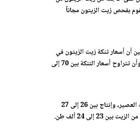
تقوم بفحص زيت الزيتون مجاناً
ين أن أسعار تنكة زيت الزيتون في
بداية الموسم 80 دينارا، متوقعا انخفاض الأسعار بذروة الموسم في شهر تشرين الثاني، وأن تتراوح أسعار التنكة بين 70 إلى
يشار إلى أن الأردن ينتج نحو 180 ألف طن من الزيتون سنوياً، منها 140 ألف طن لغايات العصير، وإنتاج بين 26 إلى 27