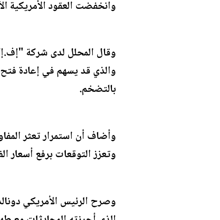
وانخفضت العقود الأمريكية الآجلة للذهب تسل
وقال المحلل لدى شركة "إف.إكس
والذي قد يسهم في إعادة فتح 
بالتضخم.
وأضاف أن استمرار تعثر المفا
وتعزز التوقعات برفع أسعار الفا
وصرح الرئيس الأمريكي دونالد 