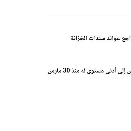
اجع عوائد سندات الخزانة
وارتفع الذهب في المعاملات الفورية 0.19% إلى 4490.36 دولار للأونصة، بعدما ‌انخفض إلى أدنى مستوى له منذ 30 مارس