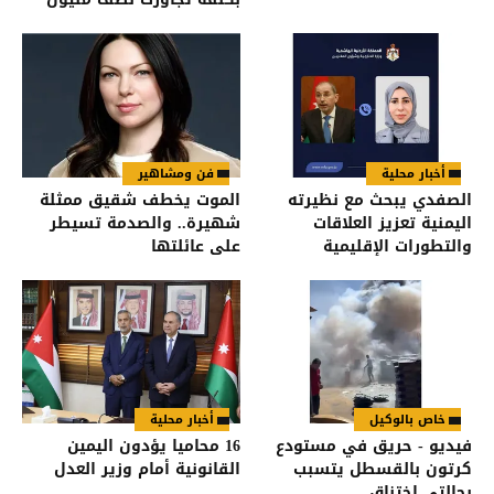
دينار
أخبار محلية
فن ومشاهير
الصفدي يبحث مع نظيرته
الموت يخطف شقيق ممثلة
اليمنية تعزيز العلاقات
شهيرة.. والصدمة تسيطر
والتطورات الإقليمية
على عائلتها
خاص بالوكيل
أخبار محلية
فيديو - حريق في مستودع
16 محاميا يؤدون اليمين
كرتون بالقسطل يتسبب
القانونية أمام وزير العدل
بحالتي اختناق