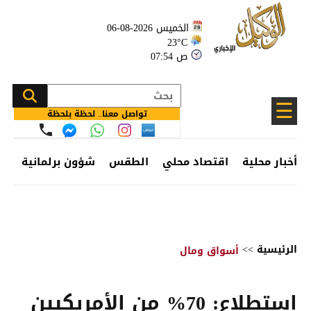
الخميس 2026-08-06
23°C
07:54 ص
☰
تواصل معنا.. لحظة بلحظة
أخبار محلية
اقتصاد محلي
الطقس
شؤون برلمانية
وظ
الرئيسية
>>
أسواق ومال
استطلاع: 70% من الأمريكيين