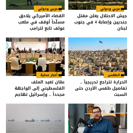
عربي ودولي
عربي ودولي
جيش الاحتلال يعلن مقتل
القضاء الأميركي يلاحق
جنديين وإصابة 4 في جنوب
مسلّحاً أوقف في ملعب
لبنان
غولف تابع لترامب
الطقس
أخبار محلية
الحرارة تتراجع تدريجياً ..
عمّان تعيد الملف
تفاصيل طقس الأردن حتى
الفلسطيني إلى الواجهة
السبت
مجدداً .. وإسرائيل تهاجم
البيان العربي