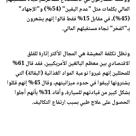
المالي بكلمات مثل "عدم اليقين" (54%) و"الإجهاد"
(45%)، في مقابل 15% فقط قالوا إنهم يشعرون
بـ"الفخر" تجاه مستقبلهم المالي.
وتظل تكلفة المعيشة هي المجال الأكثر إثارة للقلق
الاقتصادي بين معظم البالغين الأمريكيين. فقد قال 61%
للمحللين إنهم غيروا نوعية المواد الغذائية (البقالة) التي
يشترونها ليبقوا في حدود ميزانيتهم، وقال 45% إنهم قللوا
بشكل كبير من قيادتهم للسيارة، وأفاد 31% بأنهم أجلوا
الحصول على علاج طبي بسبب ارتفاع التكاليف.