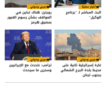
أخبار محلية
عربي ودولي
البث المباشر لـ "برنامج
رويترز: هناك تباين في
الوكيل"
المواقف بشأن رسوم العبور
بمضيق هرمز
عربي ودولي
عربي ودولي
غارة إسرائيلية ثانية على
ترامب: نتحدث مع الإيرانيين
محيط بلدة البرج الشمالي
وسنرى ما سيحدث
بجنوب لبنان