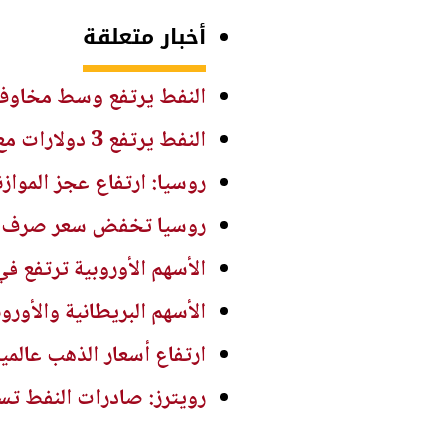
أخبار متعلقة
النفط يرتفع وسط مخاوف
النفط يرتفع 3 دولارات مع دراسة إيران حظر عبور سفن أميركية وإسرائيلية مضيق هرمز
روسيا: ارتفاع عجز الموازنة إلى 72 ملي
روسيا تخفض سعر صرف الرو
الأسهم الأوروبية ترتفع في
الأسهم البريطانية والأورو
ارتفاع أسعار الذهب عالميا
رويترز: صادرات النفط تستقر في يول