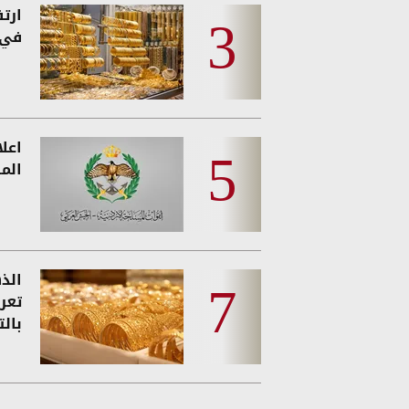
ارت
في 
اعل
المس
الذه
تعر
بالت