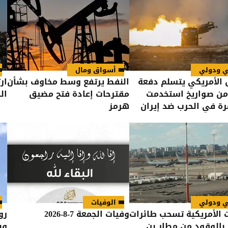
ي ودولي
أسواق ومال
الأمريكي يتسلم دفعة
النفط يرتفع وسط مخاوف بشأن
ار
من صواريخ استخدمت
مقترحات إعادة فتح مضيق
ال
رة في الحرب ضد إيران
هرمز
ي ودولي
الوفيات
 الأمريكية تسحب طائرات
وفيات الجمعة 7-8-2026
رو
 بالوقود من مطار بن
وب