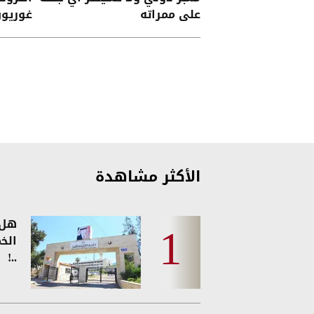
على ممراته
غوريو
الأكثر مشاهدة
هل 
الخ
..!