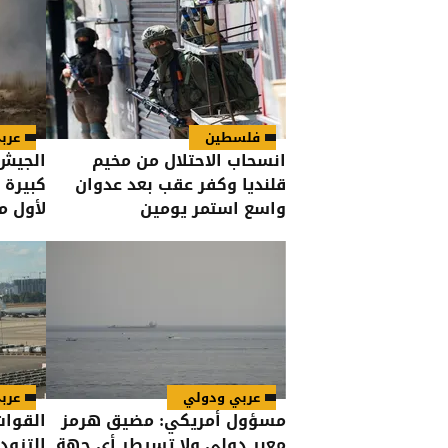
فلسطين
عرب
انسحاب الاحتلال من مخيم
الجيش 
قلنديا وكفر عقب بعد عدوان
كبيرة 
واسع استمر يومين
لأول م
عربي ودولي
عرب
مسؤول أمريكي: مضيق هرمز
القوات
معبر دولي ولا تسيطر أي جهة
التزود