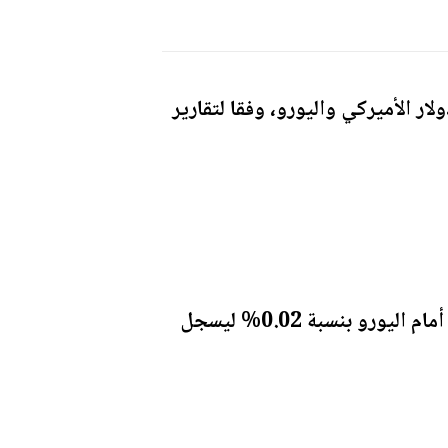
ار الأميركي واليورو، وفقا لتقارير
وتراجع الإسترليني مقابل الدولار بنسبة 0.01% ليصل إلى 1.34161 دولار، كما انخفض أمام اليورو بنسبة 0.02% ليسجل