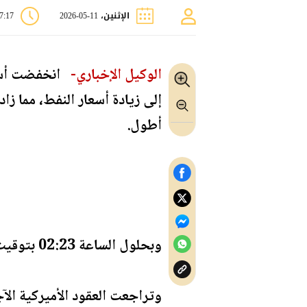
الإثنين، 11-05-2026
07:17 
الوكيل الإخباري-
انخفضت أسعار
إلى زيادة أسعار النفط، مما زا
أطول.
وبحلول الساعة 02:23 بتوقيت غرينتش، نزل الذهب في المعاملات الفورية 0.6% إلى 4684.32 دولارا للأوقية (الأونصة).
وتراجعت العقود الأميركية الآجلة للذهب تسل