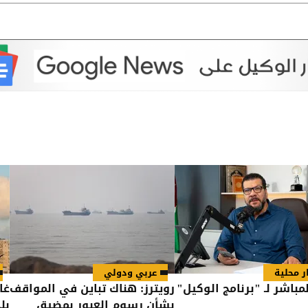
ر محلية
عربي ودولي
مباشر لـ "برنامج الوكيل"
رويترز: هناك تباين في المواقف
غا
بشأن رسوم العبور بمضيق
بل