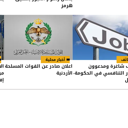
هرمز
ئف
أخبار محلية
 شاغرة ومدعوون
اعلان صادر عن القوات المسلحة
ال
ار التنافسي في الحكومة-
الأردنية
مر
ل
إف