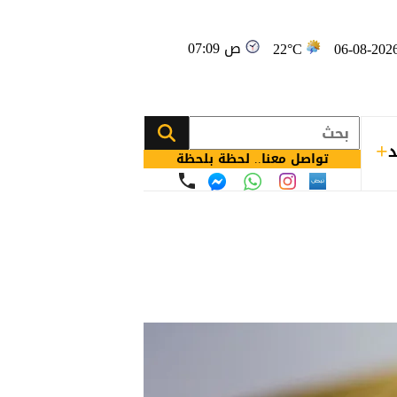
07:09 ص
22°C
د
تواصل معنا.. لحظة بلحظة