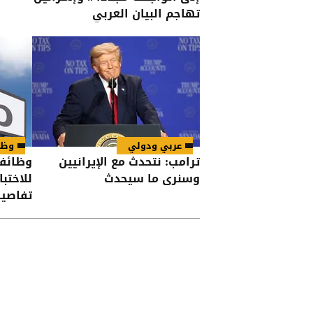
تهاجم البيان العربي
عربي ودولي
وظا
ترامب: نتحدث مع الإيرانيين
وظائف
وسنرى ما سيحدث
للاختب
تفاصي