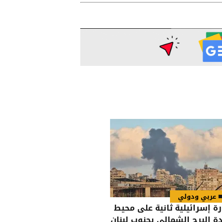
عربي ودولي
رة إسرائيلية ثانية على محيط
دة البرج الشمالي بجنوب لبنان