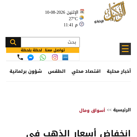
الإثنين 2026-08-10
27°C
11:41 م
☰
تواصل معنا.. لحظة بلحظة
أخبار محلية
اقتصاد محلي
الطقس
شؤون برلمانية
وظ
الرئيسية
>>
أسواق ومال
انخفاض أسعار الذهب في