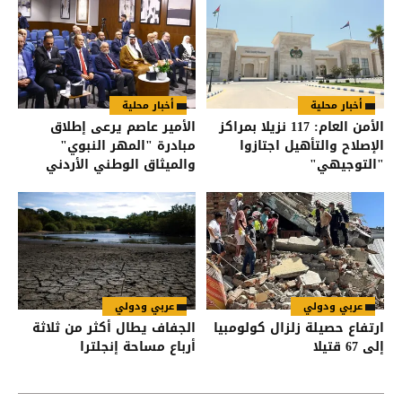
أخبار محلية
أخبار محلية
الأمن العام: 117 نزيلا بمراكز
الأمير عاصم يرعى إطلاق
الإصلاح والتأهيل اجتازوا
مبادرة "المهر النبوي"
"التوجيهي"
والميثاق الوطني الأردني
لتيسير الزواج
عربي ودولي
عربي ودولي
ارتفاع حصيلة زلزال كولومبيا
الجفاف يطال أكثر من ثلاثة
إلى 67 قتيلا
أرباع مساحة إنجلترا