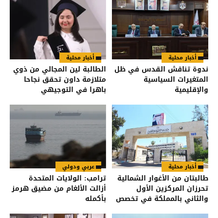
أخبار محلية
أخبار محلية
ندوة تناقش القدس في ظل
الطالبة لين المجالي من ذوي
المتغيرات السياسية
متلازمة داون تحقق نجاحا
والإقليمية
باهرا في التوجيهي
أخبار محلية
عربي ودولي
طالبتان من الأغوار الشمالية
ترامب: الولايات المتحدة
تحرزان المركزين الأول
أزالت الألغام من مضيق هرمز
والثاني بالمملكة في تخصص
بأكمله
الزراعة