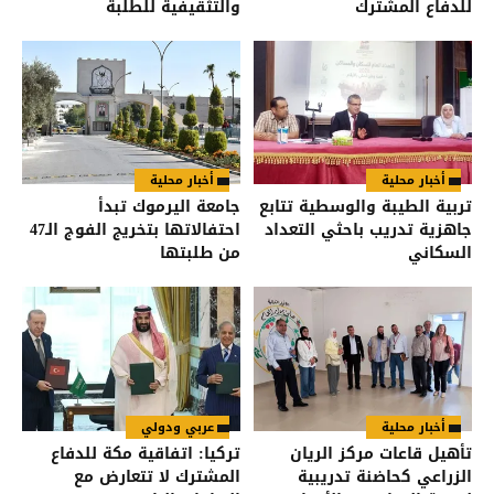
للدفاع المشترك
والتثقيفية للطلبة
أخبار محلية
أخبار محلية
تربية الطيبة والوسطية تتابع
جامعة اليرموك تبدأ
جاهزية تدريب باحثي التعداد
احتفالاتها بتخريج الفوج الـ47
السكاني
من طلبتها
أخبار محلية
عربي ودولي
تأهيل قاعات مركز الريان
تركيا: اتفاقية مكة للدفاع
الزراعي كحاضنة تدريبية
المشترك لا تتعارض مع