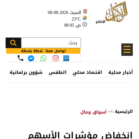
السبت 2026-08-08
23°C
08:05 ص
☰
تواصل معنا.. لحظة بلحظة
أخبار محلية
اقتصاد محلي
الطقس
شؤون برلمانية
وظ
الرئيسية
>>
أسواق ومال
انخفاض مؤشرات الأسهم