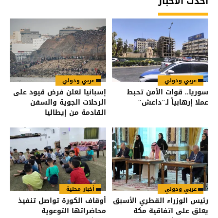
أحدث الأخبار
عربي ودولي
عربي ودولي
سوريا.. قوات الأمن تحبط
إسبانيا تعلن فرض قيود على
عملا إرهابياً لـ"داعش"
الرحلات الجوية والسفن
القادمة من إيطاليا
عربي ودولي
أخبار محلية
رئيس الوزراء القطري الأسبق
أوقاف الكورة تواصل تنفيذ
يعلق على اتفاقية مكة
محاضراتها التوعوية