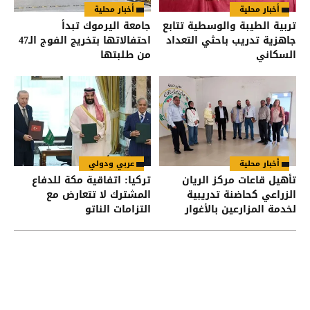
أخبار محلية
أخبار محلية
تربية الطيبة والوسطية تتابع
جامعة اليرموك تبدأ
جاهزية تدريب باحثي التعداد
احتفالاتها بتخريج الفوج الـ47
السكاني
من طلبتها
أخبار محلية
عربي ودولي
تأهيل قاعات مركز الريان
تركيا: اتفاقية مكة للدفاع
الزراعي كحاضنة تدريبية
المشترك لا تتعارض مع
لخدمة المزارعين بالأغوار
التزامات الناتو
الشمالية