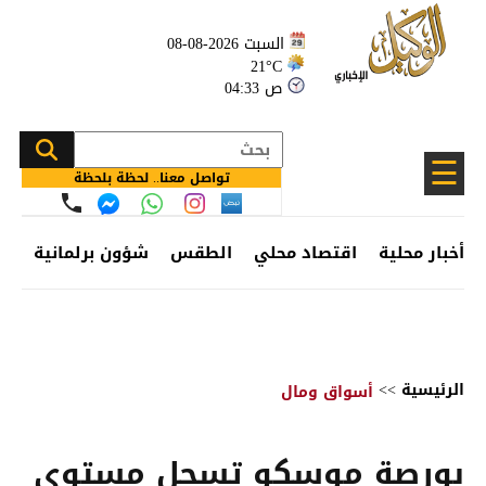
السبت 2026-08-08
21°C
04:33 ص
☰
تواصل معنا.. لحظة بلحظة
أخبار محلية
اقتصاد محلي
الطقس
شؤون برلمانية
وظ
الرئيسية
>>
أسواق ومال
بورصة موسكو تسجل مستوى