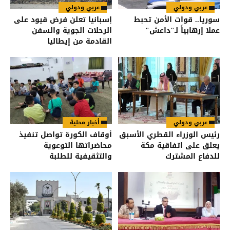
عربي ودولي
عربي ودولي
سوريا.. قوات الأمن تحبط
إسبانيا تعلن فرض قيود على
عملا إرهابياً لـ"داعش"
الرحلات الجوية والسفن
القادمة من إيطاليا
عربي ودولي
أخبار محلية
رئيس الوزراء القطري الأسبق
أوقاف الكورة تواصل تنفيذ
يعلق على اتفاقية مكة
محاضراتها التوعوية
للدفاع المشترك
والتثقيفية للطلبة