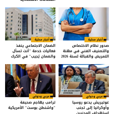
أخبار محلية
أخبار محلية
صدور نظام الاختصاص
الضمان الاجتماعي ينفذ
والتصنيف الفني في مهنة
فعاليات خدمة "أنت تسأل
التمريض والقبالة لسنة 2026
والضمان يُجيب" في الكرك
في الجريدة الرسمية
عربي ودولي
عربي ودولي
غوتيريش يدعو روسيا
ترامب يهاجم صحيفة
وأوكرانيا إلى تجنب
"واشنطن بوست" الأمريكية
استهداف المدنيين