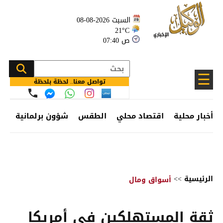
السبت 2026-08-08
21°C
07:40 ص
☰
تواصل معنا.. لحظة بلحظة
أخبار محلية
اقتصاد محلي
الطقس
شؤون برلمانية
وظ
الرئيسية
>>
أسواق ومال
ثقة المستهلكين في أمريكا