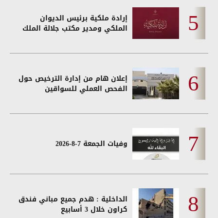
إرادة ملكية برئيس الديوان
الملكي ومدير مكتب جلالة الملك
إعلان هام من إدارة الترخيص حول
الفحص العملي للسواقين
وفيات الجمعة 7-8-2026
الداخلية : هدم جميع مباني فندق
كراون خلال 3 أسابيع