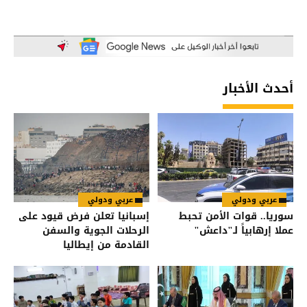
أحدث الأخبار
عربي ودولي
عربي ودولي
سوريا.. قوات الأمن تحبط
إسبانيا تعلن فرض قيود على
عملا إرهابياً لـ"داعش"
الرحلات الجوية والسفن
القادمة من إيطاليا