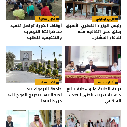
عربي ودولي
أخبار محلية
رئيس الوزراء القطري الأسبق
أوقاف الكورة تواصل تنفيذ
يعلق على اتفاقية مكة
محاضراتها التوعوية
للدفاع المشترك
والتثقيفية للطلبة
أخبار محلية
أخبار محلية
تربية الطيبة والوسطية تتابع
جامعة اليرموك تبدأ
جاهزية تدريب باحثي التعداد
احتفالاتها بتخريج الفوج الـ47
السكاني
من طلبتها