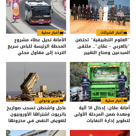
أخبار الشركات
أخبار محلية
"العلوم التطبيقية" تحتضن
الأمانة تحيل عطاء مشروع
"بالعربي – عمّان".. ملتقى
المحطة الرئيسة للباص سريع
المبدعين وصناع التغيير
التردد إلى مقاول محلي
أخبار محلية
عربي ودولي
أمانة عمّان: إدخال 50 آلية
عاجل واشنطن تسحب صواريخ
ومعدة ضمن المرحلة الأولى
باتريوت اشتراها الأوروبيون
لتطوير إدارة النفايات
لتعويض النقص في مخزونها