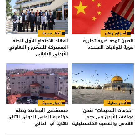
أسواق ومال
أخبار محلية
الصين توجه ضربة تجارية
انعقاد الاجتماع الأول للجنة
قوية للولايات المتحدة
المشتركة للمشروع التعاوني
الأردني الياباني
أخبار محلية
أخبار محلية
"خدمات المخيمات" تثمن
مستشفى المقاصد ينظم
مواقف الأردن في دعم
مؤتمره الطبي الدولي الثاني
القدس والقضية الفلسطينية
نهاية آب الحالي