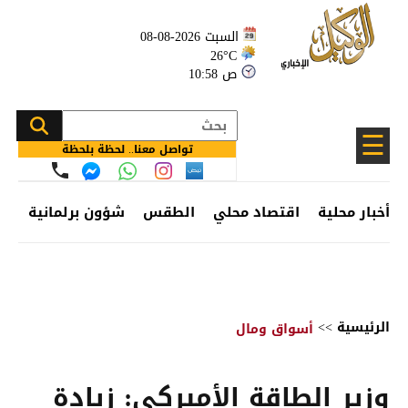
السبت 2026-08-08
26°C
10:58 ص
☰
تواصل معنا.. لحظة بلحظة
أخبار محلية
اقتصاد محلي
الطقس
شؤون برلمانية
وظ
الرئيسية
>>
أسواق ومال
وزير الطاقة الأميركي: زيادة