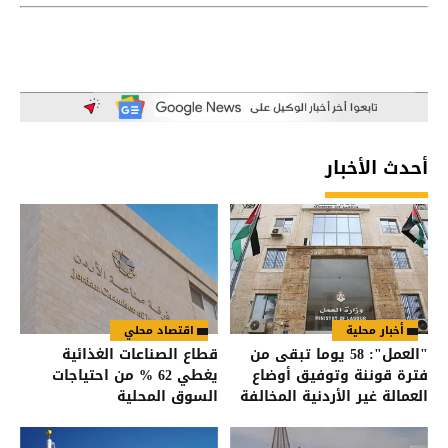
أحدث الأخبار
أخبار محلية
اقتصاد محلي
"العمل": 58 يوما تبقى من
قطاع الصناعات الغذائية
فترة قوننة وتوفيق أوضاع
يغطي 62 % من احتياجات
العمالة غير الأردنية المخالفة
السوق المحلية