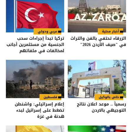
أخبار محلية
عربي ودولي
الزرقاء تحتفي بالفن والتراث
تركيا تبدأ إجراءات سحب
في "صيف الأردن 2026"
الجنسية من مستثمرين أجانب
لمخالفات في ملفاتهم
خاص بالوكيل
فلسطين
رسمياً .. موعد اعلان نتائج
إعلام إسرائيلي: واشنطن
التوجيهي بالاردن
تضغط على إسرائيل لبدء
هدنة في غزة