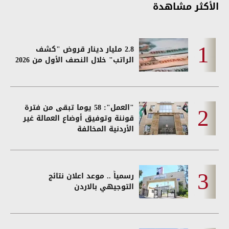
الأكثر مشاهدة
2.8 مليار دينار قروض "كشف
الراتب" خلال النصف الأول من 2026
"العمل": 58 يوما تبقى من فترة
قوننة وتوفيق أوضاع العمالة غير
الأردنية المخالفة
رسمياً .. موعد اعلان نتائج
التوجيهي بالاردن