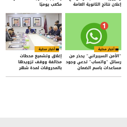
إعلان نتائج الثانوية العامة
مكعب يوميًا
أخبار محلية
أخبار محلية
"الأمن السيبراني" يحذر من
إغلاق وتشميع محطات
رسائل "واتساب" تدعي وجود
مخالفة ووقف تزويدها
مساعدات باسم الضمان
بالمحروقات لمدة شهر
الاجتماعي