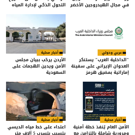
في مجال الهيدروجين الأخضر
التحول الذكي لإدارة المياه
عربي ودولي
أخبار محلية
"الداخلية العرب" يستنكر
الأردن يرحّب ببيان مجلس
العدوان الإيراني على سفينة
الأمن ويدين الهجمات على
إماراتية بمضيق هرمز
السعودية
أخبار محلية
أخبار محلية
الأمن العام يُنفذ خطة أمنية
اعتداء على خط مياه الديسي
ومرورية شاملة بالتزامن مع
يتسبب بتسرب 5 آلاف متر