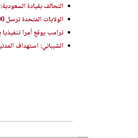
التحالف بقيادة السعودية: إصابة 11 مدنيا في نجران جرا
الولايات المتحدة ترسل 200 جندي لدعم جهود مكافحة حرائق الغابات في الشمال الغربي
ترامب يوقع أمرا تنفيذيا 
الشيباني: استهداف المدنيي