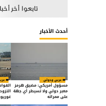
أحدث الأخبار
عربي ودولي
عرب
مسؤول أمريكي: مضيق هرمز
القوات
معبر دولي ولا تسيطر أي جهة
التزود
على ممراته
غوريو