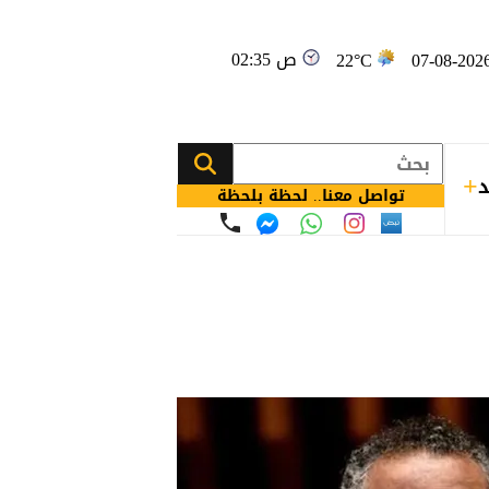
02:35 ص
22°C
د
تواصل معنا.. لحظة بلحظة