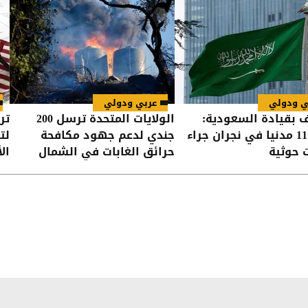
ي ودولي
عربي ودولي
ف بقيادة السعودية:
الولايات المتحدة ترسل 200
تر
إصابة 11 مدنيا في نجران جراء
جندي لدعم جهود مكافحة
لت
 حوثية
حرائق الغابات في الشمال
ال
الغربي