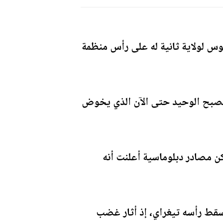
س لولاية ثانية له على رأس منظمة
 لترشح تيدروس (56 عاما) لولاية جديدة ليصبح الوحيد حتى الآن الذي يخوض
ن مصادر دبلوماسية أعلنت أنه
قط رأسه تيغراي، إذ أثار غضب