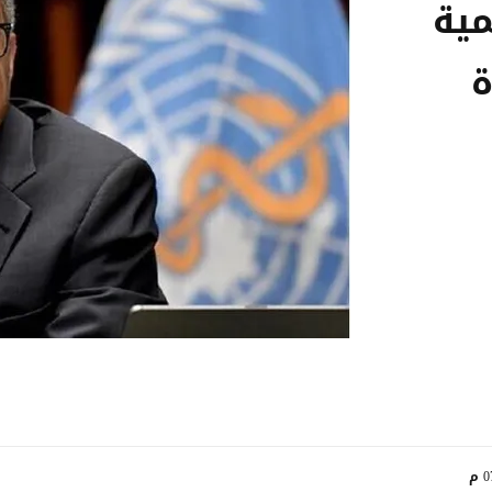
مية
ة
 م