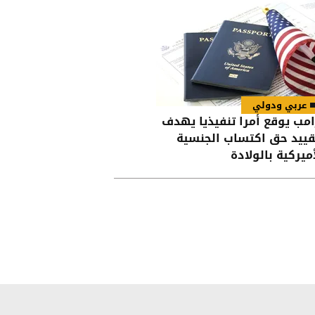
عربي ودولي
امب يوقع أمرا تنفيذيا يهدف
قييد حق اكتساب الجنسية
أميركية بالولادة