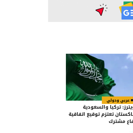
عربي ودولي
يترز: تركيا والسعودية
اكستان تعتزم توقيع اتفاقية
اع مشترك