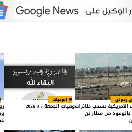
ي ودولي
الوفيات
 الأمريكية تسحب طائرات
وفيات الجمعة 7-8-2026
رو
 بالوقود من مطار بن
وب
ن
دف