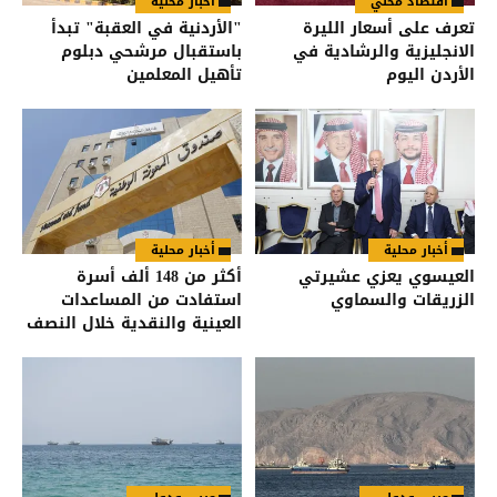
اقتصاد محلي
أخبار محلية
تعرف على أسعار الليرة
"الأردنية في العقبة" تبدأ
الانجليزية والرشادية في
باستقبال مرشحي دبلوم
الأردن اليوم
تأهيل المعلمين
أخبار محلية
أخبار محلية
العيسوي يعزي عشيرتي
أكثر من 148 ألف أسرة
الزريقات والسماوي
استفادت من المساعدات
العينية والنقدية خلال النصف
الأول من العام