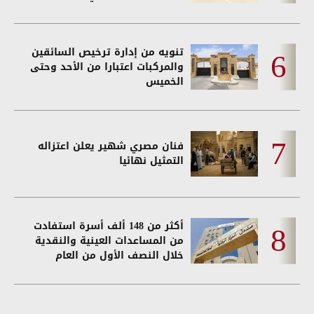
تنويه من إدارة ترخيص السائقين
والمركبات اعتبارا من الأحد وحتى
الخميس
فنان مصري شهير يعلن اعتزاله
التمثيل نهائيا
أكثر من 148 ألف أسرة استفادت
من المساعدات العينية والنقدية
خلال النصف الأول من العام