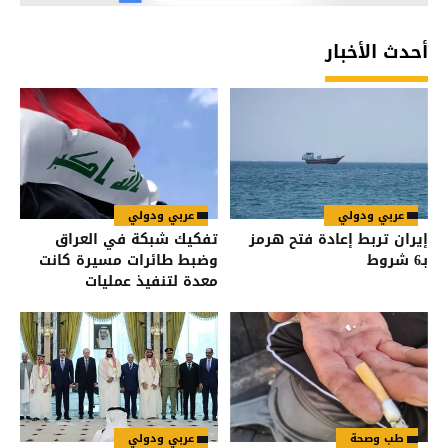
أحدث الأخبار
عربي ودولي
عربي ودولي
إيران تربط إعادة فتح هرمز
تفكيك شبكة في العراق
بـ6 شروط
وضبط طائرات مسيرة كانت
معدة لتنفيذ عمليات
طب وصحة
عربي ودولي