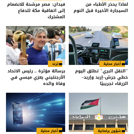
لماذا يحذر الأطباء من
فيدان: مصر مرشحة للانضمام
السيجارة الأخيرة قبل النوم
إلى اتفاقية مكة للدفاع
المشترك
أخبار محلية
ترند
"النقل البري" تطلق اليوم
برسالة مؤثرة .. رئيس الاتحاد
خطي جرش–إربد وإربد–
الأرجنتيني يعزي ميسي في
الزرقاء تجريبيًا
وفاة والده
شؤون برلمانية
أخبار محلية