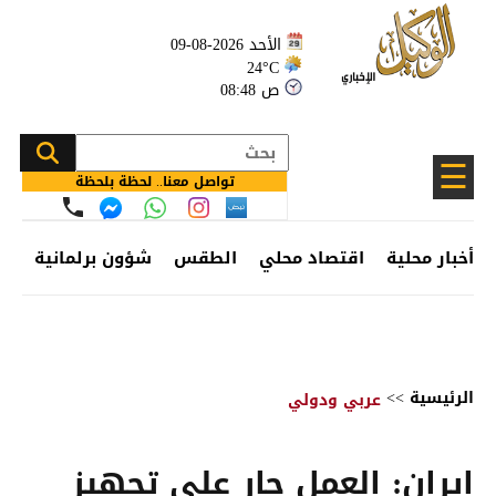
الأحد 2026-08-09
24°C
08:48 ص
☰
تواصل معنا.. لحظة بلحظة
أخبار محلية
اقتصاد محلي
الطقس
شؤون برلمانية
وظ
الرئيسية
>>
عربي ودولي
إيران: العمل جارٍ على تجهيز