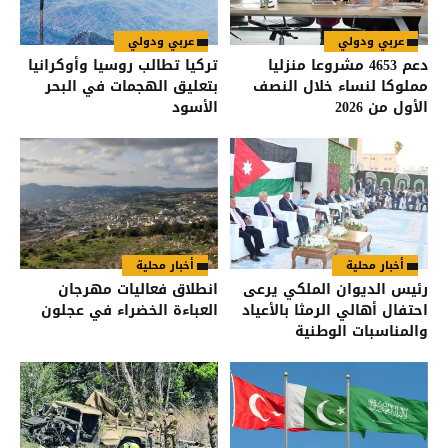
عربي ودولي
عربي ودولي
دعم 4653 مشروعا منزليا
تركيا تطالب روسيا وأوكرانيا
مملوكا لنساء خلال النصف
بتعليق الهجمات في البحر
الأول من 2026
الأسود
أخبار محلية
أخبار محلية
رئيس الديوان الملكي يرعى
انطلاق فعاليات مهرجان
احتفال أهالي الرمثا بالأعياد
العباءة الخضراء في عجلون
والمناسبات الوطنية