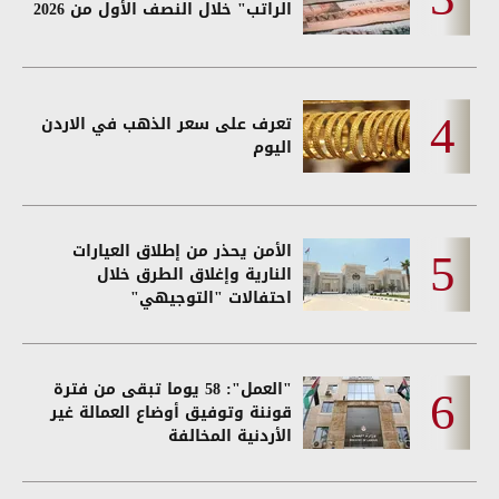
الراتب" خلال النصف الأول من 2026
تعرف على سعر الذهب في الاردن
اليوم
الأمن يحذر من إطلاق العيارات
النارية وإغلاق الطرق خلال
احتفالات "التوجيهي"
"العمل": 58 يوما تبقى من فترة
قوننة وتوفيق أوضاع العمالة غير
الأردنية المخالفة