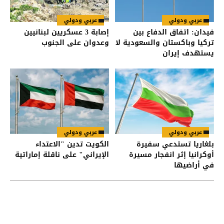
عربي ودولي
عربي ودولي
فيدان: اتفاق الدفاع بين
إصابة 3 عسكريين لبنانيين
تركيا وباكستان والسعودية لا
وعدوان على الجنوب
يستهدف إيران
عربي ودولي
عربي ودولي
بلغاريا تستدعي سفيرة
الكويت تدين "الاعتداء
أوكرانيا إثر انفجار مسيرة
الإيراني" على ناقلة إماراتية
في أراضيها