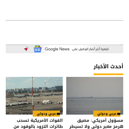
أحدث الأخبار
عربي ودولي
عربي ودولي
مسؤول أمريكي: مضيق
القوات الأمريكية تسحب
هرمز معبر دولي ولا تسيطر
طائرات التزود بالوقود من