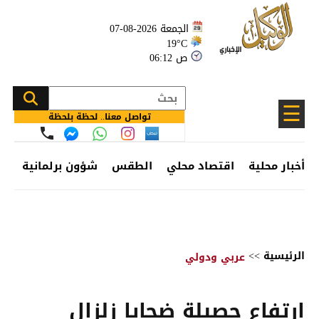
الجمعة 2026-08-07
19°C
06:12 ص
☰
تواصل معنا.. لحظة بلحظة
أخبار محلية
اقتصاد محلي
الطقس
شؤون برلمانية
وظ
الرئيسية
>>
عربي ودولي
ارتفاع حصيلة ضحايا زلزال