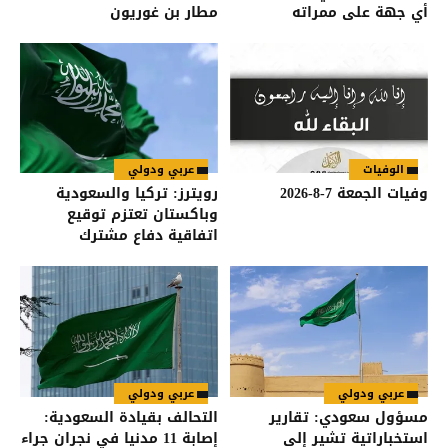
أي جهة على ممراته
مطار بن غوريون
الوفيات
عربي ودولي
وفيات الجمعة 7-8-2026
رويترز: تركيا والسعودية
وباكستان تعتزم توقيع
اتفاقية دفاع مشترك
عربي ودولي
عربي ودولي
مسؤول سعودي: تقارير
التحالف بقيادة السعودية:
استخباراتية تشير إلى
إصابة 11 مدنيا في نجران جراء