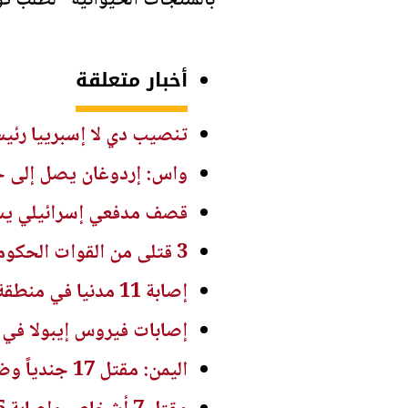
بالمنتجات الحيوانية "لطلب ت
أخبار متعلقة
تنصيب دي لا إسبرييا رئيسا
واس: إردوغان يصل إلى ج
قصف مدفعي إسرائيلي يست
3 قتلى من القوات الحكومية اليمنية بهجوم جديد للحوثيين
إصابة 11 مدنيا في منطقة نجران السعودية نتيجة اعتداءات الحوثيين
إصابات فيروس إيبولا في الكون
اليمن: مقتل 17 جندياً وضابطاً يمنياً في هجوم لميليشيا الحوثي