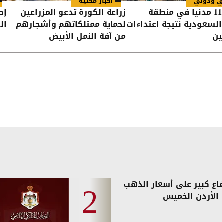
ي ودولي
أخبار محلية
إصابة 11 مدنيا في منطقة
زراعة الكورة تدعو المزراعين
إص
السعودية نتيجة اعتداءات
لحماية ممتلكاتهم وأشجارهم
الك
ين
من آفة النمل الأبيض
فاع كبير على أسعار الذهب
الأردن الخميس