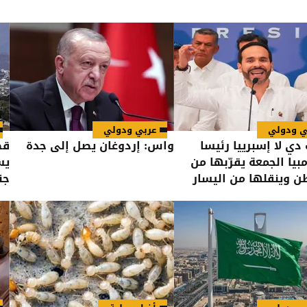
ي ودولي
عربي ودولي
دي لا إسبرييا رئيسا
واس: إردوغان يصل إلى جدة
قص
بيا الجمعة يقرّبها من
يس
 وينقلها من اليسار
جن
يمين