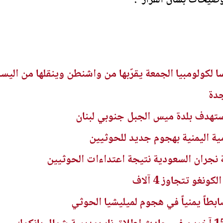
وضيحات بشأن القرار".
 لكولومبيا الجمعة يقرّبها من واشنطن وينقلها من اليسار
دة
هدف بلدة ميس الجبل جنوبي لبنان
غو تتجاوز 4 آلاف