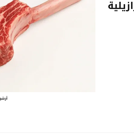
زيلية
أرشي