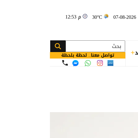
12:53 م
0
30°C
د
تواصل معنا.. لحظة بلحظة