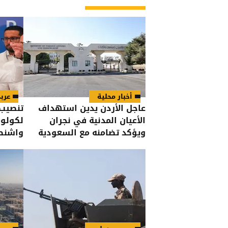
أخبار محلية
عرب
عاجل الأردن يدين استهداف
تنصيب 
الأعيان المدنية في نجران
لكولوم
ويؤكد تضامنه مع السعودية
واشنطن
إلى ال