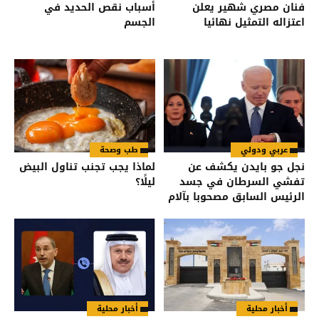
فنان مصري شهير يعلن
أسباب نقص الحديد في
اعتزاله التمثيل نهائيا
الجسم
عربي ودولي
طب وصحة
نجل جو بايدن يكشف عن
لماذا يجب تجنب تناول البيض
تفشي السرطان في جسد
ليلًا؟
الرئيس السابق مصحوبا بآلام
شديدة
أخبار محلية
أخبار محلية