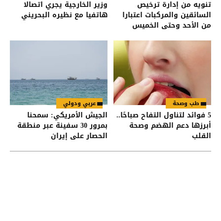
تنويه من إدارة ترخيص
وزير الخارجية يجري اتصالا
السائقين والمركبات اعتبارا
هاتفيا مع نظيره البحريني
من الأحد وحتى الخميس
طب وصحة
عربي ودولي
5 فوائد لتناول التفاح صباحًا..
الجيش الأمريكي: سمحنا
أبرزها دعم الهضم وصحة
بمرور 30 سفينة عبر منطقة
القلب
الحصار على إيران