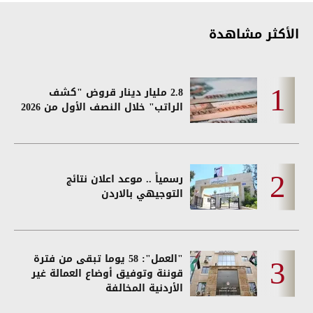
الأكثر مشاهدة
2.8 مليار دينار قروض "كشف
الراتب" خلال النصف الأول من 2026
رسمياً .. موعد اعلان نتائج
التوجيهي بالاردن
"العمل": 58 يوما تبقى من فترة
قوننة وتوفيق أوضاع العمالة غير
الأردنية المخالفة