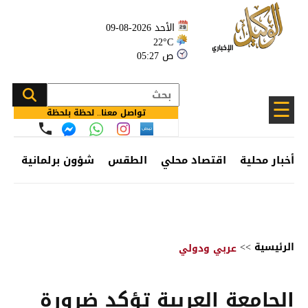
الأحد 2026-08-09
22°C
05:27 ص
☰
تواصل معنا.. لحظة بلحظة
أخبار محلية
اقتصاد محلي
الطقس
شؤون برلمانية
وظ
الرئيسية
>>
عربي ودولي
الجامعة العربية تؤكد ضرورة