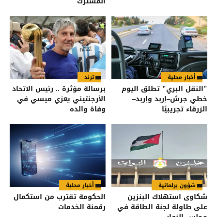
المشترك
أخبار محلية
ترند
"النقل البري" تطلق اليوم
برسالة مؤثرة .. رئيس الاتحاد
خطي جرش–إربد وإربد–
الأرجنتيني يعزي ميسي في
الزرقاء تجريبيًا
وفاة والده
شؤون برلمانية
أخبار محلية
شكاوى استهلاك البنزين
الحكومة تقترب من استكمال
على طاولة لجنة الطاقة في
رقمنة الخدمات