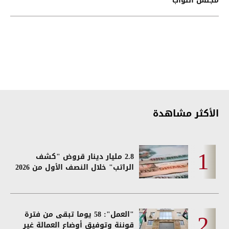
مجلس النواب
الأكثر مشاهدة
2.8 مليار دينار قروض "كشف
الراتب" خلال النصف الأول من 2026
"العمل": 58 يوما تبقى من فترة
قوننة وتوفيق أوضاع العمالة غير