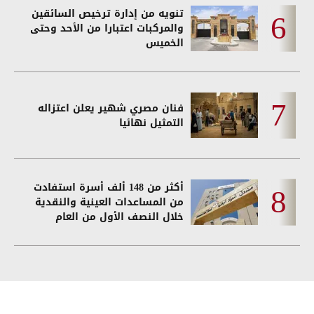
تنويه من إدارة ترخيص السائقين
والمركبات اعتبارا من الأحد وحتى
الخميس
فنان مصري شهير يعلن اعتزاله
التمثيل نهائيا
أكثر من 148 ألف أسرة استفادت
من المساعدات العينية والنقدية
خلال النصف الأول من العام