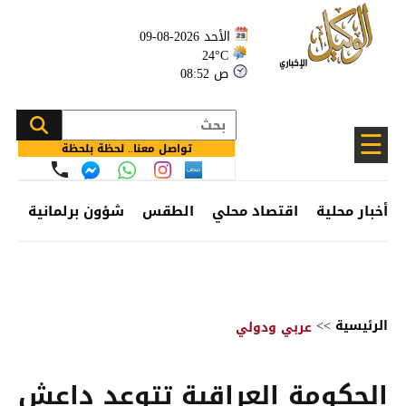
الأحد 2026-08-09
24°C
08:52 ص
☰
تواصل معنا.. لحظة بلحظة
أخبار محلية
اقتصاد محلي
الطقس
شؤون برلمانية
وظ
الرئيسية
>>
عربي ودولي
الحكومة العراقية تتوعد داعش