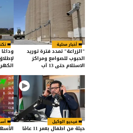
أخبار محلية
تكن
"الزراعة" تمدد فترة توريد
وداعًا 
الحبوب للصوامع ومراكز
لإطلاق
الاستلام حتى 13 آب
الكهربائي
فيديو الوكيل
أسو
حيلة من اطفال بعمر 11 عامًا
الأسهم