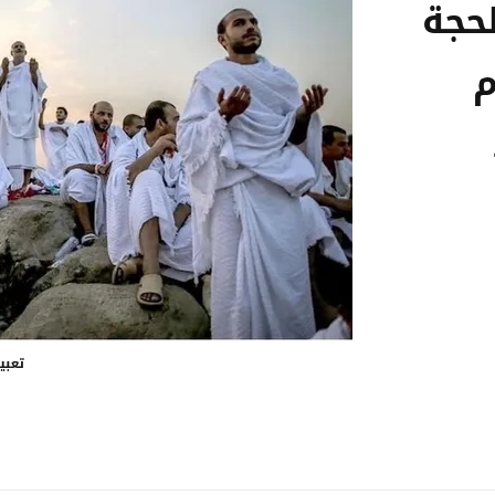
حجة
م
تعبي