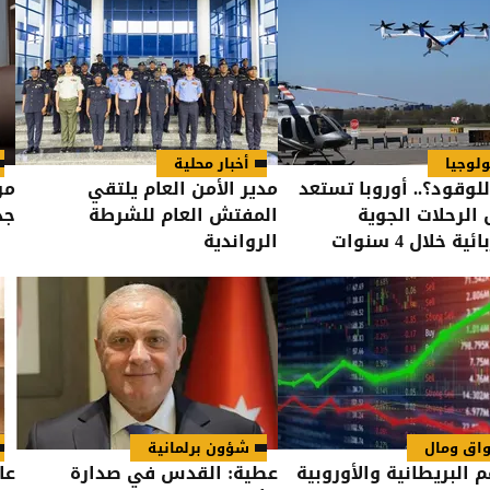
ولوجيا
أخبار محلية
للوقود؟.. أوروبا تستعد
مدير الأمن العام يلتقي
مو
 الرحلات الجوية
المفتش العام للشرطة
جد
ة خلال 4 سنوات
الرواندية
اق ومال
شؤون برلمانية
 البريطانية والأوروبية
عطية: القدس في صدارة
عا