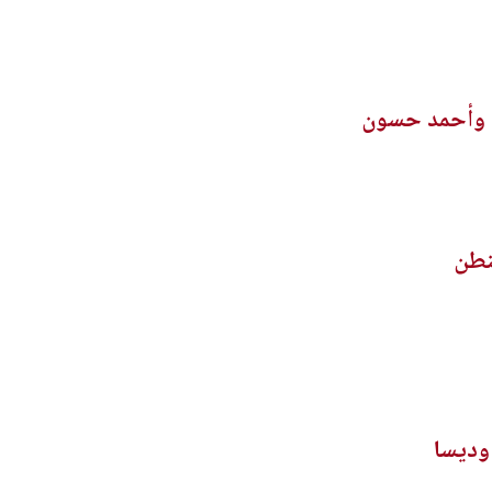
د وأحمد حسون
نطن
وديسا