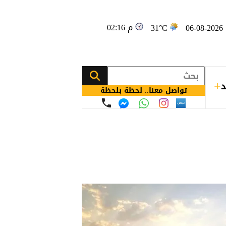
02:16 م
0
31°C
د
تواصل معنا.. لحظة بلحظة