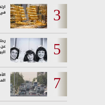
ارت
في 
رحل
عن و
الي
الأ
الم