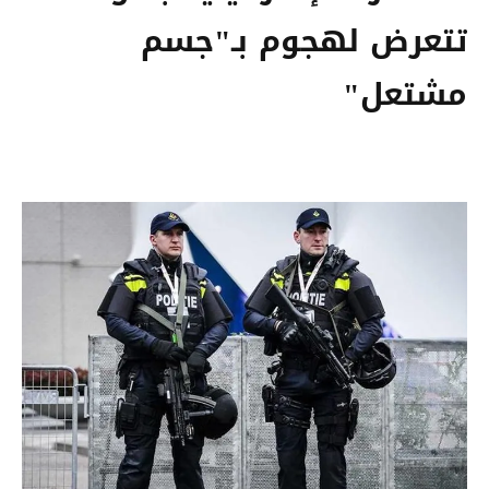
تتعرض لهجوم بـ"جسم
مشتعل"