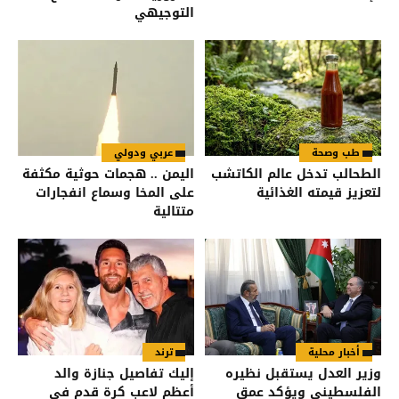
التوجيهي
طب وصحة
عربي ودولي
الطحالب تدخل عالم الكاتشب
اليمن .. هجمات حوثية مكثفة
لتعزيز قيمته الغذائية
على المخا وسماع انفجارات
متتالية
أخبار محلية
ترند
وزير العدل يستقبل نظيره
إليك تفاصيل جنازة والد
الفلسطيني ويؤكد عمق
أعظم لاعب كرة قدم في