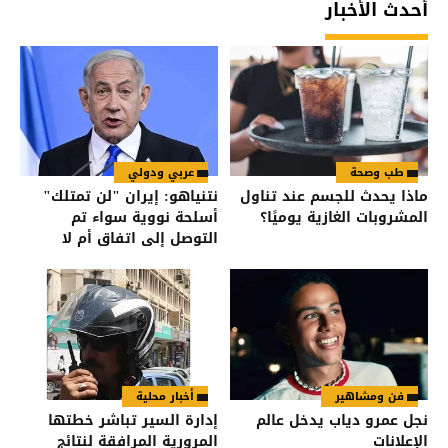
أحدث الأخبار
طب وصحة
عربي ودولي
ماذا يحدث للجسم عند تناول
نتنياهو: إيران "لن تمتلك"
المشروبات الغازية يوميًا؟
أسلحة نووية سواء تم
التوصل إلى اتفاق أم لا
فن ومشاهير
أخبار محلية
نجل عمرو دياب يدخل عالم
إدارة السير تباشر خطتها
الإعلانات
المرورية المرافقة لنتائج