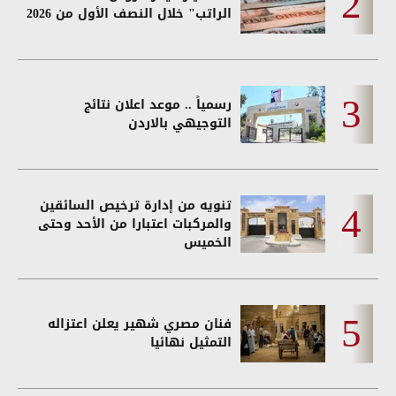
الراتب" خلال النصف الأول من 2026
رسمياً .. موعد اعلان نتائج
التوجيهي بالاردن
تنويه من إدارة ترخيص السائقين
والمركبات اعتبارا من الأحد وحتى
الخميس
فنان مصري شهير يعلن اعتزاله
التمثيل نهائيا