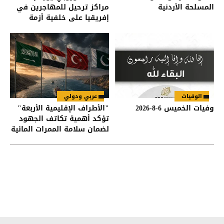
المسلحة الأردنية
مراكز ترحيل للمهاجرين في
إفريقيا على خلفية أزمة
سبتة
الوفيات
عربي ودولي
وفيات الخميس 6-8-2026
"الأطراف الإقليمية الأربعة"
تؤكد أهمية تكاتف الجهود
لضمان سلامة الممرات المائية
في هرمز وباب المندب