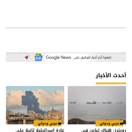
أحدث الأخبار
عربي ودولي
عربي ودولي
رويترز: هناك تباين في
غارة إسرائيلية ثانية على