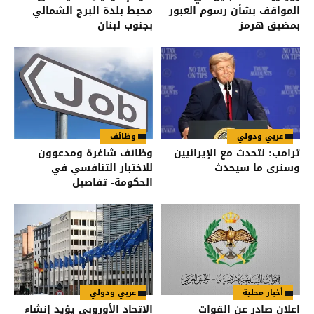
المواقف بشأن رسوم العبور
محيط بلدة البرج الشمالي
بمضيق هرمز
بجنوب لبنان
عربي ودولي
وظائف
ترامب: نتحدث مع الإيرانيين
وظائف شاغرة ومدعوون
وسنرى ما سيحدث
للاختبار التنافسي في
الحكومة- تفاصيل
أخبار محلية
عربي ودولي
اعلان صادر عن القوات
الاتحاد الأوروبي يؤيد إنشاء