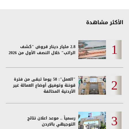
الأكثر مشاهدة
2.8 مليار دينار قروض "كشف
الراتب" خلال النصف الأول من 2026
"العمل": 58 يوما تبقى من فترة
قوننة وتوفيق أوضاع العمالة غير
الأردنية المخالفة
رسمياً .. موعد اعلان نتائج
التوجيهي بالاردن