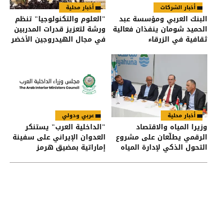
أخبار الشركات
أخبار محلية
البنك العربي ومؤسسة عبد
"العلوم والتكنولوجيا" تنظم
الحميد شومان ينفذان فعالية
ورشة لتعزيز قدرات المدربين
ثقافية في الزرقاء
في مجال الهيدروجين الأخضر
أخبار محلية
عربي ودولي
وزيرا المياه والاقتصاد
"الداخلية العرب" يستنكر
الرقمي يطلّعان على مشروع
العدوان الإيراني على سفينة
التحول الذكي لإدارة المياه
إماراتية بمضيق هرمز