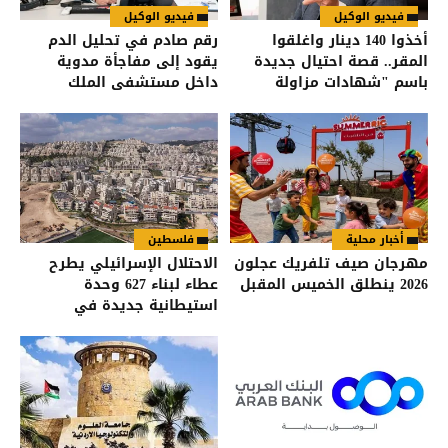
فيديو الوكيل
فيديو الوكيل
أخذوا 140 دينار واغلقوا
رقم صادم في تحليل الدم
المقر.. قصة احتيال جديدة
يقود إلى مفاجأة مدوية
باسم "شهادات مزاولة
داخل مستشفى الملك
المهنة" في الأردن
المؤسس
أخبار محلية
فلسطين
مهرجان صيف تلفريك عجلون
الاحتلال الإسرائيلي يطرح
2026 ينطلق الخميس المقبل
عطاء لبناء 627 وحدة
استيطانية جديدة في
القدس