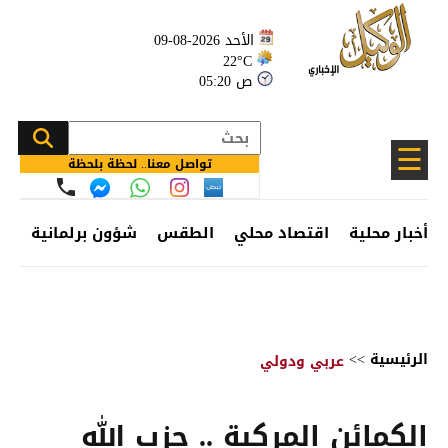
الأحد 2026-08-09
22°C
05:20 ص
☰
تواصل معنا.. لحظة بلحظة
أخبار محلية
اقتصاد محلي
الطقس
شؤون برلمانية
وظ
الرئيسية
>>
عربي ودولي
الكمائن المركبة .. حزب الله