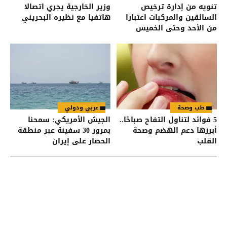
تنويه من إدارة ترخيص
وزير الخارجية يجري اتصالا
السائقين والمركبات اعتبارا
هاتفيا مع نظيره البحريني
من الأحد وحتى الخميس
طب وصحة
عربي ودولي
5 فوائد لتناول التفاح صباحًا..
الجيش الأمريكي: سمحنا
أبرزها دعم الهضم وصحة
بمرور 30 سفينة عبر منطقة
القلب
الحصار على إيران