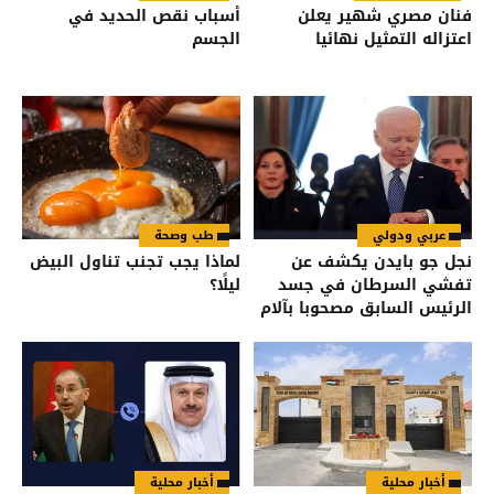
فنان مصري شهير يعلن
أسباب نقص الحديد في
اعتزاله التمثيل نهائيا
الجسم
عربي ودولي
طب وصحة
نجل جو بايدن يكشف عن
لماذا يجب تجنب تناول البيض
تفشي السرطان في جسد
ليلًا؟
الرئيس السابق مصحوبا بآلام
شديدة
أخبار محلية
أخبار محلية