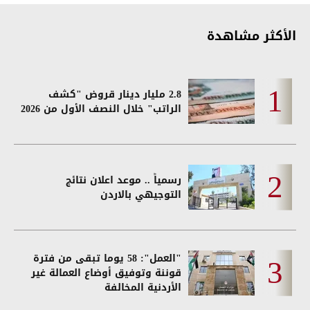
الأكثر مشاهدة
2.8 مليار دينار قروض "كشف
الراتب" خلال النصف الأول من 2026
رسمياً .. موعد اعلان نتائج
التوجيهي بالاردن
"العمل": 58 يوما تبقى من فترة
قوننة وتوفيق أوضاع العمالة غير
الأردنية المخالفة