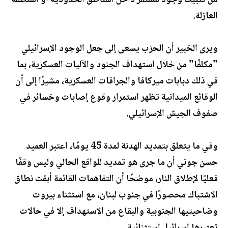
من تثبيت وجود مستقر داخل المناطق الحدودية أو المنطقة
العازلة.
ويرى الخبير أن الحزب يسعى إلى جعل الوجود الإسرائيلي
"مكلفًا" من خلال استهداف الجنود والآليات العسكرية، بما
في ذلك دبابات ميركافا والجرافات العسكرية، مشيرًا إلى أن
الوقائع الميدانية تظهر استمرار وقوع إصابات وخسائر في
صفوف الجيش الإسرائيلي.
وفي ما يتعلق بتمديد الهدنة لمدة 45 يومًا، اعتبر العميد
حسن جوني أن ما جرى هو تمديد للواقع الحالي وليس وقفًا
فعليًا لإطلاق النار، موضحًا أن التفاهمات القائمة أبقت نطاق
الاشتباك محصورًا في جنوب لبنان، مع استثناء بيروت
وضاحيتيها الجنوبية والبقاع من الاستهداف إلا في حالات