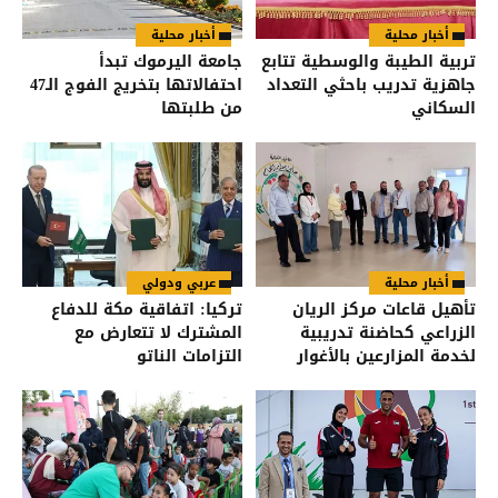
أخبار محلية
أخبار محلية
تربية الطيبة والوسطية تتابع
جامعة اليرموك تبدأ
جاهزية تدريب باحثي التعداد
احتفالاتها بتخريج الفوج الـ47
السكاني
من طلبتها
أخبار محلية
عربي ودولي
تأهيل قاعات مركز الريان
تركيا: اتفاقية مكة للدفاع
الزراعي كحاضنة تدريبية
المشترك لا تتعارض مع
لخدمة المزارعين بالأغوار
التزامات الناتو
الشمالية