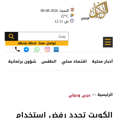
السبت 2026-08-08
22°C
12:11 ص
☰
تواصل معنا.. لحظة بلحظة
أخبار محلية
اقتصاد محلي
الطقس
شؤون برلمانية
وظ
الرئيسية
>>
عربي ودولي
الكويت تجدد رفض استخدام