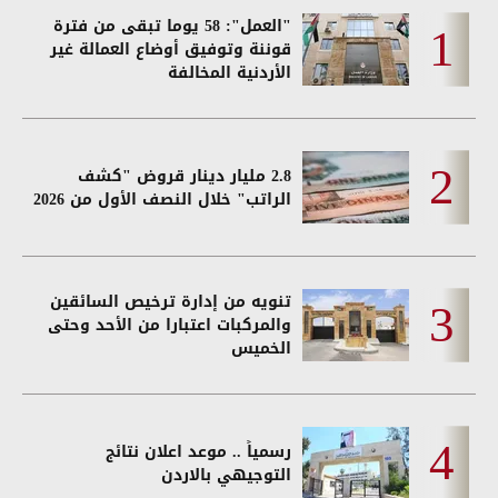
"العمل": 58 يوما تبقى من فترة
قوننة وتوفيق أوضاع العمالة غير
الأردنية المخالفة
2.8 مليار دينار قروض "كشف
الراتب" خلال النصف الأول من 2026
تنويه من إدارة ترخيص السائقين
والمركبات اعتبارا من الأحد وحتى
الخميس
رسمياً .. موعد اعلان نتائج
التوجيهي بالاردن