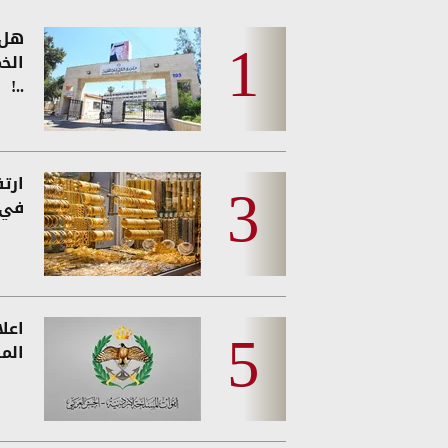
هل 
الخ
..!
ارت
في 
اعل
المس