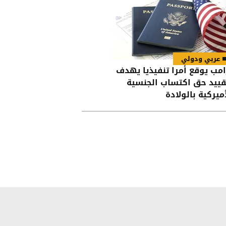
عربي ودولي
امب يوقع أمرا تنفيذيا يهدف
قييد حق اكتساب الجنسية
أميركية بالولادة