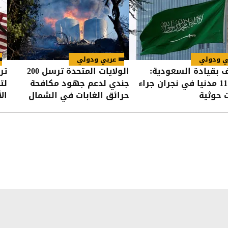
ي ودولي
عربي ودولي
ف بقيادة السعودية:
الولايات المتحدة ترسل 200
تر
إصابة 11 مدنيا في نجران جراء
جندي لدعم جهود مكافحة
لت
 حوثية
حرائق الغابات في الشمال
ال
الغربي