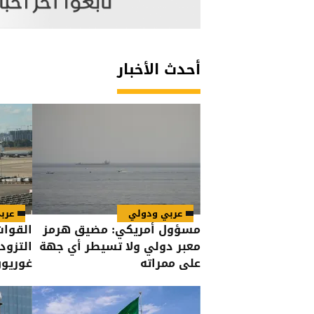
أحدث الأخبار
عربي ودولي
عرب
مسؤول أمريكي: مضيق هرمز
القوات
معبر دولي ولا تسيطر أي جهة
التزود
على ممراته
غوريو