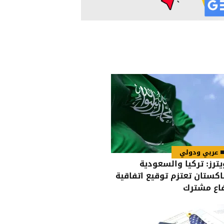
عربي ودولي
يترز: تركيا والسعودية
اكستان تعتزم توقيع اتفاقية
اع مشترك