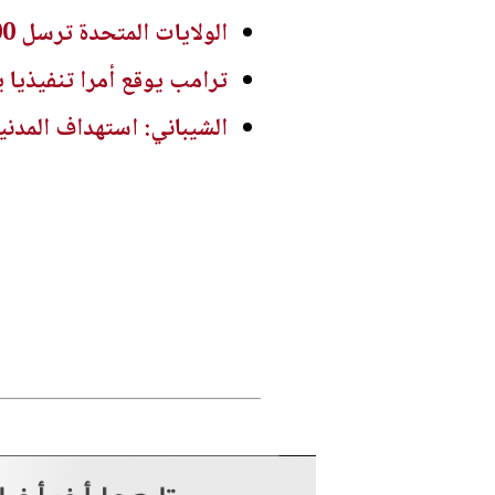
الولايات المتحدة ترسل 200 جندي لدعم جهود مكافحة حرائق الغابات في الشمال الغربي
ترامب يوقع أمرا تنفيذيا 
الشيباني: استهداف المدنيي