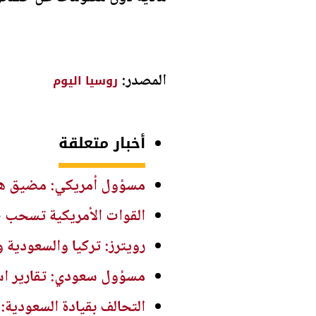
المصدر:
روسيا اليوم
أخبار متعلقة
مسؤول أمريكي: مضيق هرم
القوات الأمريكية تسحب ط
رويترز: تركيا والسعودية 
مسؤول سعودي: تقارير اس
التحالف بقيادة السعودية: إصابة 11 مدنيا في نجران جرا