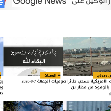
ي ودولي
الوفيات
 الأمريكية تسحب طائرات
وفيات الجمعة 7-8-2026
رو
 بالوقود من مطار بن
وب
ن
دف