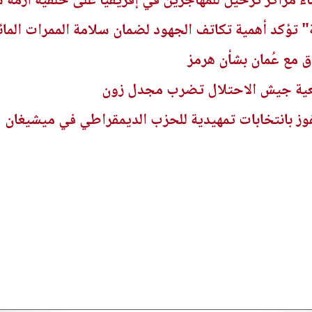
شاء مراكز ترحيل للمهاجرين في إفريقيا على خلفية أزمة 
عة" تؤكد أهمية تكاتف الجهود لضمان سلامة الممرات الما
 مع عُمان بشأن هرمز
 مدفعية جيش الاحتلال تضرب مجدل زون
ز بانتخابات تمهيدية للحزب الديمقراطي في ميشيغان