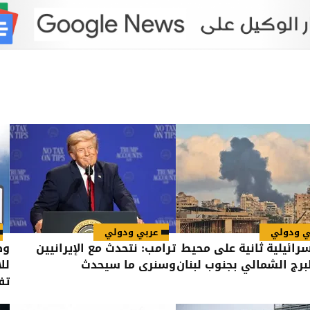
ي ودولي
عربي ودولي
سرائيلية ثانية على محيط
ترامب: نتحدث مع الإيرانيين
وظ
لبرج الشمالي بجنوب لبنان
وسنرى ما سيحدث
لل
تف