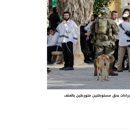
اءات بحق مستوطنين متورطين بالعنف