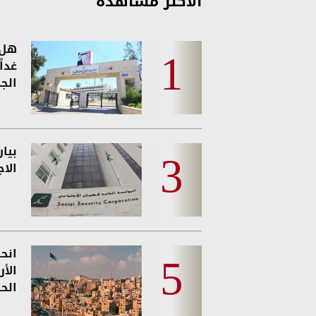
الأكثر مشاهدة
هل 
غدا
الجد
بيا
الا
انحس
الأ
الحر