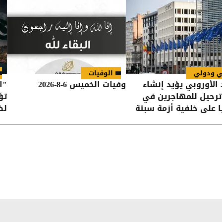
ي ودولي
الوفيات
 الأوروبي يؤيد إنشاء
وفيات الخميس 6-8-2026
"ا
ترحيل للمهاجرين في
تؤ
ا على خلفية أزمة سبتة
لض
في