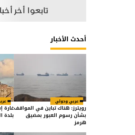
أحدث الأخبار
عربي ودولي
عرب
رويترز: هناك تباين في المواقف
غارة إ
بشأن رسوم العبور بمضيق
بلدة ا
هرمز