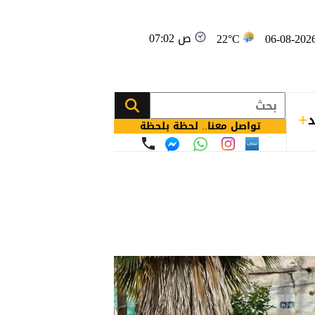
07:02 ص
22°C
د
تواصل معنا.. لحظة بلحظة