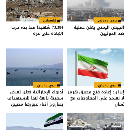
عربي ودولي
فلسطين
الجيش اليمني يعلن عملية
73,384 شهيدا منذ بدء حرب
ضد الحوثيين
الإبادة على غزة
عربي ودولي
عربي ودولي
إيران: إعادة فتح مضيق هرمز
أدنوك الإماراتية تعلن تعرض
لا تعتمد على المفاوضات مع
سفينة تابعة لها للاستهداف
عُمان
بصاروخ أثناء عبورها مضيق
هرمز