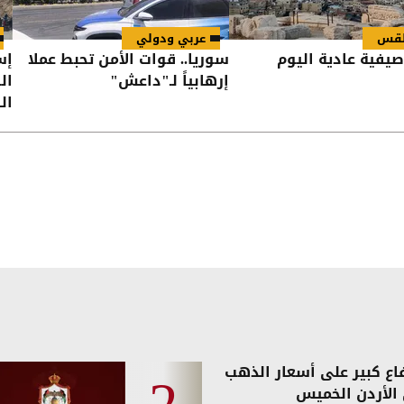
طقس
عربي ودولي
صيفية عادية اليوم
سوريا.. قوات الأمن تحبط عملا
إس
إرهابياً لـ"داعش"
ال
ال
فاع كبير على أسعار الذهب
الأردن الخميس