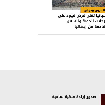
عربي ودولي
بانيا تعلن فرض قيود على
رحلات الجوية والسفن
قادمة من إيطاليا
صدور إرادة ملكية سامية