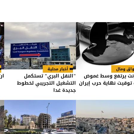
اق ومال
أخبار محلية
رنت يرتفع وسط غموض
"النقل البري" تستكمل
ار
توقيت نهاية حرب إيران
التشغيل التجريبي لخطوط
جديدة غدا