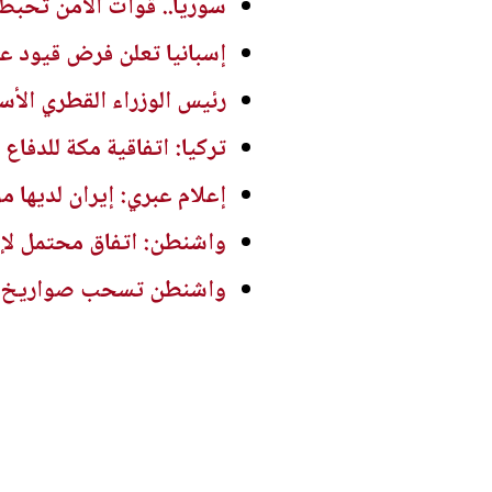
سوريا.. قوات الأمن تحبط 
إسبانيا تعلن فرض قيود عل
رئيس الوزراء القطري الأس
تركيا: اتفاقية مكة للدفاع 
إعلام عبري: إيران لديها مواد تكفي
واشنطن: اتفاق محتمل لإع
واشنطن تسحب صواريخ بات