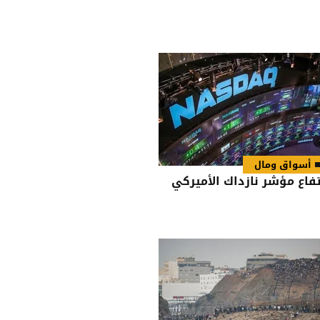
أسواق ومال
تفاع مؤشر نازداك الأميركي