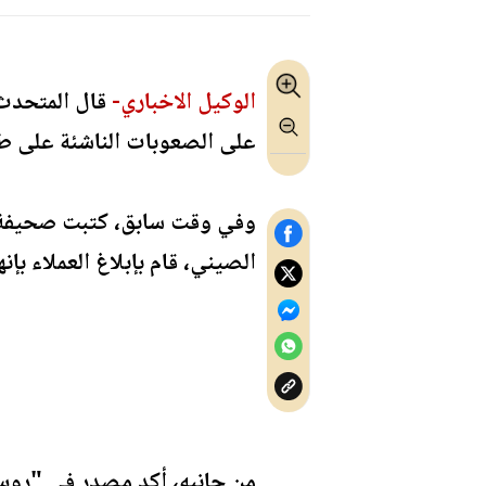
الوكيل الاخباري-
قال المتحدث 
على الصعوبات الناشئة على طر
الصيني، قام بإبلاغ العملاء ب
من جانبه، أكد مصدر في "روس 